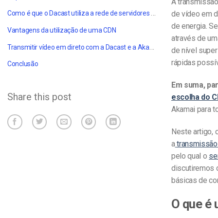
A transmissão
Como é que o Dacast utiliza a rede de servidores Akamai?
de vídeo em d
de energia. S
Vantagens da utilização de uma CDN
através de um
Transmitir vídeo em direto com a Dacast e a Akamai
de nível supe
rápidas possí
Conclusão
Em suma, par
Share this post
escolha do C
Akamai para t
Neste artigo,
a
transmissão
pelo qual o
se
discutiremos 
básicas de co
O que é