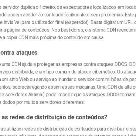
servidor duplica o ficheiro, os espectadores localizados em locai
do podem aceder ao conteúdo facilmente e sem problemas. Este
invisível para o utilizador final (espetador). Basta digitar um URL 
rir a página de conteúdos. Nos bastidores, o sistema CDN reencami
a a cópia CDN mais próxima do conteúdo em causa.
ontra ataques
de uma CDN ajuda a proteger as empresas contra ataques DDOS. DD
rviço distribuída, é um tipo comum de ataque cibernético. Os ata
m sítio Web ou serviço ao inundar o servidor com milhões de pe
entos, sobrecarregando assim essas máquinas. Uma CDN de alta q
de servidores Akamai) pode impedir que os ataques DDOS tenham 
s dados por muitos servidores diferentes.
as redes de distribuição de conteúdos?
s utilizam redes de distribuição de conteúdos para distribuir o se