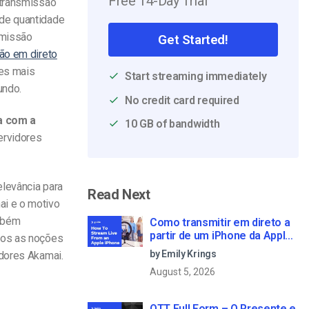
Free 14-Day Trial
 transmissão
nde quantidade
smissão
Get Started!
ão em direto
des mais
Start streaming immediately
undo.
No credit card required
a com a
10 GB of bandwidth
ervidores
elevância para
Read Next
ai e o motivo
ambém
Como transmitir em direto a
partir de um iPhone da Apple
mos as noções
em 6 passos simples
by Emily Krings
idores Akamai.
August 5, 2026
OTT Full Form – O Presente e