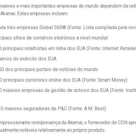
maiores e mais importantes empresas do mundo dependem da red
 Akamai. Estas empresas incluem:
a três empresas Global 500® (Fonte: Lista compilada pela revi
cipais sítios de comércio eletrónico a nível mundial
 principais retalhistas em linha dos EUA (Fonte: Internet Retail
ramos do exército dos EUA
0 dos principais portais de notícias do mundo
0 principais corretores online dos EUA (Fonte: Smart Money)
0 maiores empresas de gestão de activos dos EUA (Fonte: Instit
0 maiores seguradoras de P&C (Fonte: A.M. Best)
impressionante omnipresença da Akamai, o fornecedor de CDN apr
gualmente notáveis relativamente ao próprio produto: