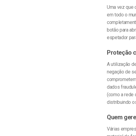
Uma vez que o 
em todo o mun
completamente 
botão para ab
espetador par
Proteção c
A utilização 
negação de se
comprometem u
dados fraudul
(como a rede 
distribuindo o
Quem gere 
Várias empresa