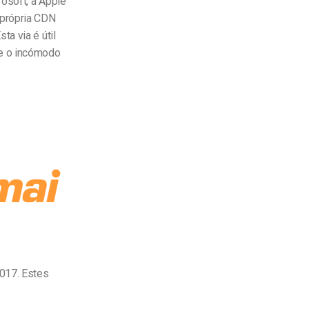
rosoft, a Apple
 própria CDN
a via é útil
e o incómodo
017. Estes