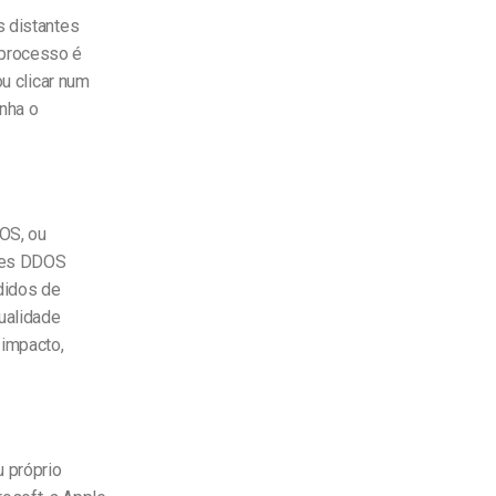
s distantes
 processo é
ou clicar num
nha o
OS, ou
ques DDOS
didos de
ualidade
impacto,
u próprio