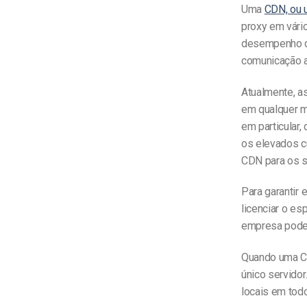
Uma
CDN, ou 
proxy em vári
desempenho da
comunicação a
Atualmente, a
em qualquer m
em particular
os elevados c
CDN para os s
Para garantir
licenciar o es
empresa pode 
Quando uma CD
único servidor
locais em tod