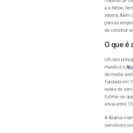
material de fo
e a Yahoo, tê
interna. Além 
para as empre
de construir u
O que é 
Um dos princi
mundo é a
Aka
de media sed
Fundada em 19
redes de serv
Estima-se qu
envia entre 1
A Akamai man
servidores ex