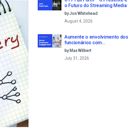
o Futuro do Streaming Media
by Jon Whitehead
August 4, 2026
Aumente o envolvimento dos
funcionários com
comunicações empresariais
by Max Wilbert
em direto
July 31, 2026