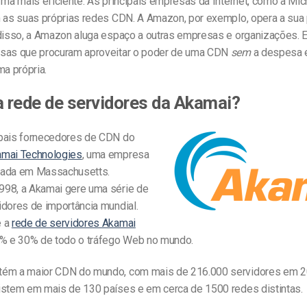
rma mais eficiente. As principais empresas da Internet, como a Mic
m as suas próprias redes CDN. A Amazon, por exemplo, opera a sua
disso, a Amazon aluga espaço a outras empresas e organizações. Est
sas que procuram aproveitar o poder de uma CDN
sem
a despesa 
ma própria.
a rede de servidores da Akamai?
pais fornecedores de CDN do
mai Technologies
, uma empresa
iada em Massachusetts.
98, a Akamai gere uma série de
idores de importância mundial.
e a
rede de servidores Akamai
5% e 30% de todo o tráfego Web no mundo.
tém a maior CDN do mundo, com mais de 216.000 servidores em 2
istem em mais de 130 países e em cerca de 1500 redes distintas.