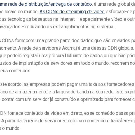
uma rede de distribuição/entrega de conteúdo
, é uma rede global d
os locais do mundo.
As CDNs de streaming de vídeo
esforçam-se p
s tecnologias baseadas na Internet – especialmente vídeo e out
vançados – reduzindo os estrangulamentos no sistema.
s CDNs fornecem uma grande parte dos dados que são enviados pel
omento. A rede de servidores Akamai é uma dessas CDN globais.
, que podem registar uma procura flutuante de dados ou que não po
ustos de implantação de servidores em todo o mundo, recorrem n
eus conteúdos.
 este acordo, as empresas podem pagar uma taxa aos fornecedores
paço de armazenamento e a largura de banda na sua rede. Isto signi
contar com um servidor já construído e optimizado para fornecer 
N fornece conteúdo de vídeo em direto, esse conteúdo passa pri
. A partir daí, a rede de servidores duplica o conteúdo e transfere-o
o o mundo.