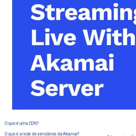
Alojamento de Vídeo On
Video CMS
Privacidade e Seguranç
O que é uma CDN?
O que é a rede de servidores da Akamai?