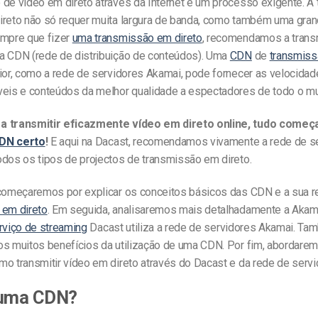
 de vídeo em direto através da Internet é um processo exigente. A
ireto não só requer muita largura de banda, como também uma gra
empre que fizer
uma transmissão em direto
, recomendamos a tran
a CDN (rede de distribuição de conteúdos). Uma
CDN
de
transmiss
rior, como a rede de servidores Akamai, pode fornecer as velocida
veis e conteúdos da melhor qualidade a espectadores de todo o m
a transmitir eficazmente vídeo em direto online, tudo começ
DN certo
!
E aqui na Dacast, recomendamos vivamente a rede de s
odos os tipos de projectos de transmissão em direto.
 começaremos por explicar os conceitos básicos das CDN e a sua r
 em direto
. Em seguida, analisaremos mais detalhadamente a Akam
rviço de streaming
Dacast utiliza a rede de servidores Akamai. T
os muitos benefícios da utilização de uma CDN. Por fim, abordare
mo transmitir vídeo em direto através do Dacast e da rede de serv
 uma CDN?