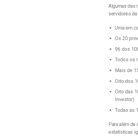
Algumas das 
servidores da
Uma em cad
Os 20 prin
96 dos 100
Todos os 
Mais de 15
Oito dos 1
Oito das 1
Investor)
Todas as 1
Para além da 
estatísticas i