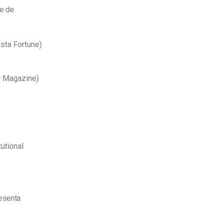
e de
sta Fortune)
er Magazine)
utional
esenta