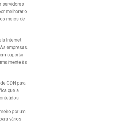
e servidores
or melhorar o
ros meios de
a Internet
 As empresas,
dem suportar
ormalmente às
 de CDN para
fica que a
conteúdos.
meiro por um
 para vários