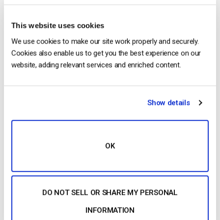
incluidos hospitales y clínicas. La empresa es
relativamente pequeña, pero sus 30 años de
This website uses cookies
actividad han dejado una notable huella en el sector
[…]
We use cookies to make our site work properly and securely.
Cookies also enable us to get you the best experience on our
CONTINUAR LEYENDO
→
website, adding relevant services and enriched content.
Publicado en
Casos prácticos
Show details
El blog de los expertos en
OK
vídeo
Las 16 mejores aplicaciones de
retransmisión en directo para móviles:
DO NOT SELL OR SHARE MY PERSONAL
Todo lo que necesita saber
INFORMATION