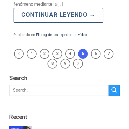
fenómeno mediante la […]
CONTINUAR LEYENDO
→
Publicado en
El blog de los expertos en vídeo
1
2
3
4
5
6
7
8
9
Search
Recent