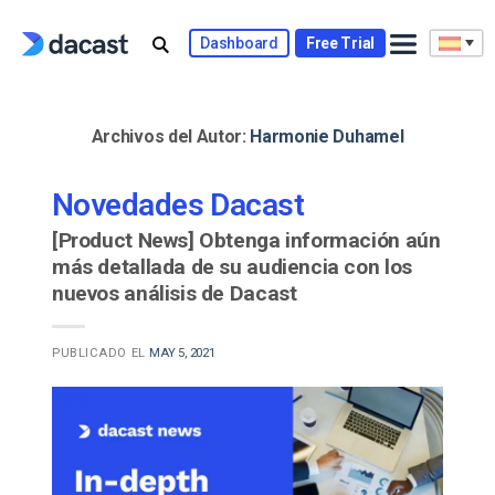
Skip
to
Dashboard
Free Trial
content
Archivos del Autor:
Harmonie Duhamel
Novedades Dacast
[Product News] Obtenga información aún
más detallada de su audiencia con los
nuevos análisis de Dacast
PUBLICADO EL
MAY 5, 2021