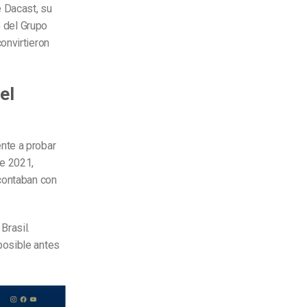
 Dacast, su
o del Grupo
onvirtieron
el
nte a probar
de 2021,
 contaban con
Brasil.
posible antes