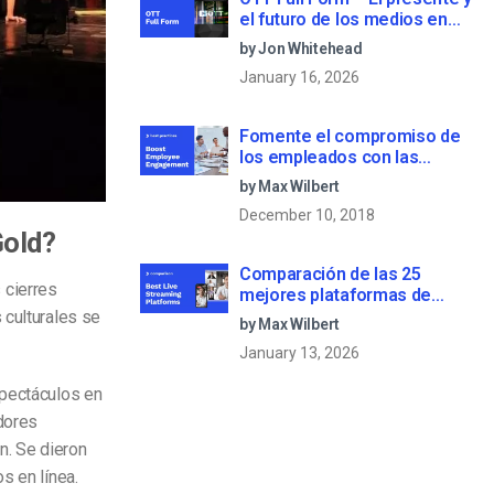
el futuro de los medios en
streaming
by Jon Whitehead
January 16, 2026
Fomente el compromiso de
los empleados con las
comunicaciones corporativas
by Max Wilbert
en directo
December 10, 2018
Gold?
Comparación de las 25
s cierres
mejores plataformas de
streaming en directo en 2025
 culturales se
by Max Wilbert
January 13, 2026
spectáculos en
dores
ón. Se dieron
s en línea.