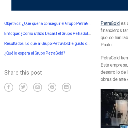
Objetivos: ¿Qué quería conseguir el Grupo PetraGold?
PetraGold
es u
financieros t
Enfoque: ¿Cómo utilizó Dacast el Grupo PetraGold para alcanzar sus objetivos?
que se han la
Resultados: Lo que al Grupo PetraGold le gustó del streaming con Dacast
Paulo.
¿Qué le espera al Grupo PetraGold?
PetraGold tien
Esta empresa, 
Share this post
desarrollo de 
obras de arte 