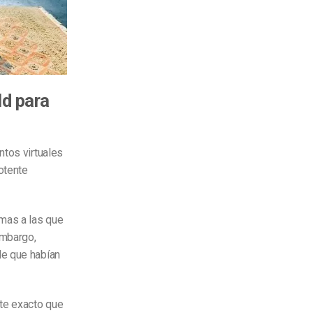
ld para
ntos virtuales
otente
rmas a las que
embargo,
de que habían
rte exacto que