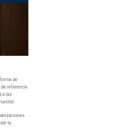
aforma de
 de referencia
á a las
mundial.
rganizaciones
tir la