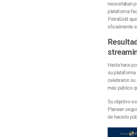
necesitaban p
plataforma fác
PetraGold qued
oficialmente 
Resultad
streami
Hasta hace po
su plataforma.
celebraron su 
más público q
Su objetivo es
Planean segui
de hacerlo pú