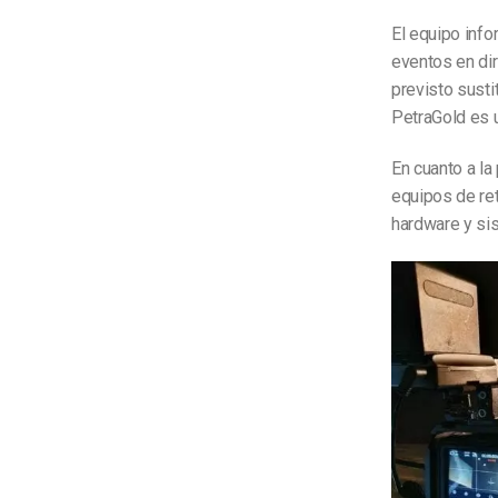
El equipo info
eventos en di
previsto sust
PetraGold es u
En cuanto a la
equipos de ret
hardware y si