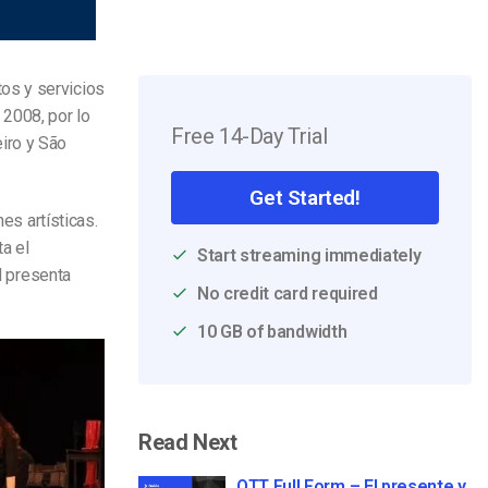
os y servicios
2008, por lo
Free 14-Day Trial
iro y São
Get Started!
es artísticas.
a el
Start streaming immediately
ld presenta
No credit card required
10 GB of bandwidth
Read Next
OTT Full Form – El presente y