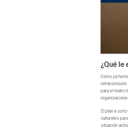
¿Qué le 
Como ya hemos
retransmisión 
para el teatro
organizaciones
El plan a cort
culturales par
situación actua