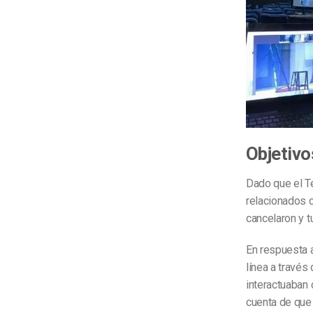
Objetivo
Dado que el T
relacionados c
cancelaron y t
En respuesta a
línea a travé
interactuaban 
cuenta de que 