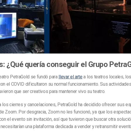
s: ¿Qué quería conseguir el Grupo Petra
eatro PetraGold se fundó para
llevar el arte
a los teatros locales, lo
on el COVID dificultaron su normal funcionamiento. Sus actividades
uvieron que ser creativos para mantener vivo su teatro.
 los cierres y cancelaciones, PetraGold ha decidido ofrecer sus e
s de Zoom. Por desgracia, Zoom no les funcionó, ya que los especta
con el evento sin invitación, así que tuvieron que buscar otra soluci
necesitarían una plataforma dedicada a vender y retransmitir evento