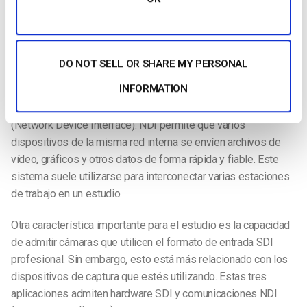
grabación de la señal del programa. También admiten la
grabación de señales aisladas procedentes de una cámara
determinada o de otras fuentes.
DO NOT SELL OR SHARE MY PERSONAL
Herramientas de estudio
INFORMATION
Para la radiodifusión en estudio se necesitan diversas
herramientas. Un ejemplo es la compatibilidad con NDI
(Network Device Interface). NDI permite que varios
dispositivos de la misma red interna se envíen archivos de
vídeo, gráficos y otros datos de forma rápida y fiable. Este
sistema suele utilizarse para interconectar varias estaciones
de trabajo en un estudio.
Otra característica importante para el estudio es la capacidad
de admitir cámaras que utilicen el formato de entrada SDI
profesional. Sin embargo, esto está más relacionado con los
dispositivos de captura que estés utilizando. Estas tres
aplicaciones admiten hardware SDI y comunicaciones NDI