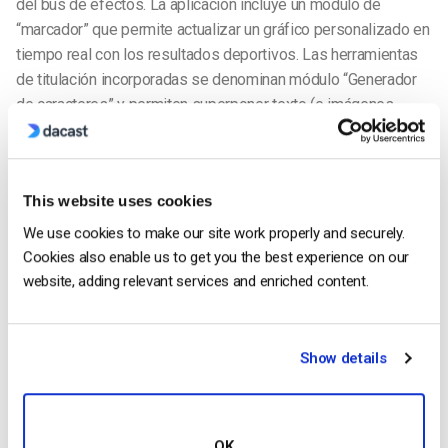
del bus de efectos. La aplicación incluye un módulo de
“marcador” que permite actualizar un gráfico personalizado en
tiempo real con los resultados deportivos. Las herramientas
de titulación incorporadas se denominan módulo “Generador
de caracteres” y permiten superponer texto (e imágenes
mediante el “Almacén de imágenes fijas”) utilizando el Bus de
efectos.
Grabación local
This website uses cookies
We use cookies to make our site work properly and securely.
Cookies also enable us to get you the best experience on our
website, adding relevant services and enriched content.
Nuestras
Show details
tres selecciones -Wirecast, vMix y VidBlasterX- admiten la
OK