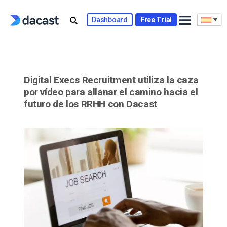
Skip
to
Dashboard
Free Trial
content
Digital Execs Recruitment utiliza la caza
por vídeo para allanar el camino hacia el
futuro de los RRHH con Dacast