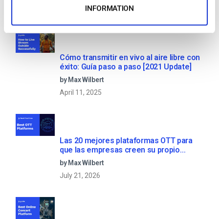
INFORMATION
Recent
Cómo transmitir en vivo al aire libre con
éxito: Guía paso a paso [2021 Update]
by Max Wilbert
April 11, 2025
Las 20 mejores plataformas OTT para
que las empresas creen su propio
servicio de streaming (2026)
by Max Wilbert
July 21, 2026