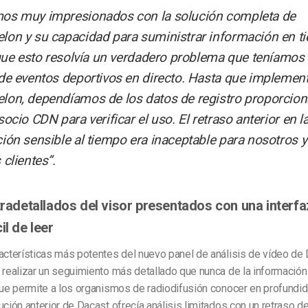
os muy impresionados con la solución completa de
on y su capacidad para suministrar información en t
 que esto resolvía un verdadero problema que teníamos 
de eventos deportivos en directo. Hasta que impleme
on, dependíamos de los datos de registro proporcio
ocio CDN para verificar el uso. El retraso anterior en l
ión sensible al tiempo era inaceptable para nosotros y
 clientes”.
ltradetallados del visor presentados con una interfa
il de leer
acterísticas más potentes del nuevo panel de análisis de vídeo de 
 realizar un seguimiento más detallado que nunca de la informació
que permite a los organismos de radiodifusión conocer en profundi
ución anterior de Dacast ofrecía análisis limitados con un retraso de