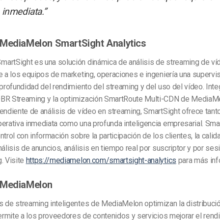
 inmediata.”
 MediaMelon SmartSight Analytics
artSight es una solución dinámica de análisis de streaming de ví
e a los equipos de marketing, operaciones e ingeniería una supervis
 profundidad del rendimiento del streaming y del uso del vídeo. Int
BR Streaming y la optimización SmartRoute Multi-CDN de MediaM
endiente de análisis de vídeo en streaming, SmartSight ofrece tant
erativa inmediata como una profunda inteligencia empresarial. Sma
ntrol con información sobre la participación de los clientes, la calid
nálisis de anuncios, análisis en tiempo real por suscriptor y por sesi
. Visite
https://mediamelon.com/smartsight-analytics
para más inf
 MediaMelon
s de streaming inteligentes de MediaMelon optimizan la distribuci
permite a los proveedores de contenidos y servicios mejorar el rend