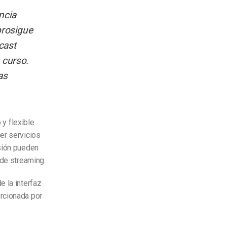
ncia
prosigue
cast
 curso.
as
 y flexible
er servicios
usión pueden
 de streaming.
e la interfaz
orcionada por