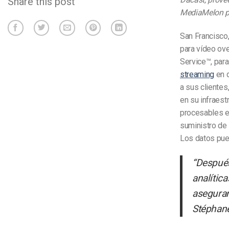
Share this post
MediaMelon par
San Francisco
para vídeo ove
Service™, par
streaming
en d
a sus clientes
en su infraest
procesables en
suministro de
Los datos pued
“Después
analític
aseguram
Stéphane