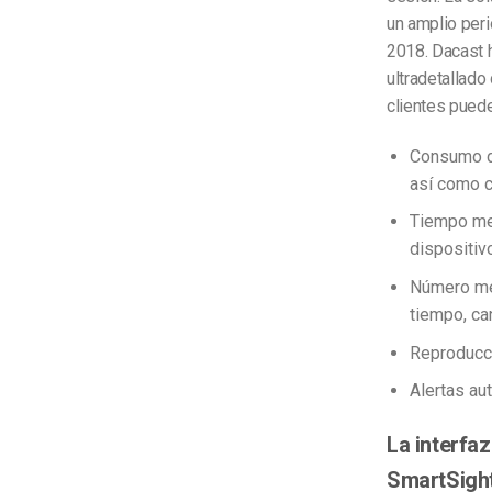
un amplio per
2018. Dacast
ultradetallado
clientes puede
Consumo de
así como c
Tiempo med
dispositiv
Número med
tiempo, can
Reproducci
Alertas au
La interfa
SmartSight