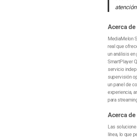
atención
Acerca de
MediaMelon Sm
real que ofrec
un análisis en
SmartPlayer Q
servicio indep
supervisión op
un panel de co
experiencia, a
para streaming
Acerca de
Las solucione
línea, lo que 