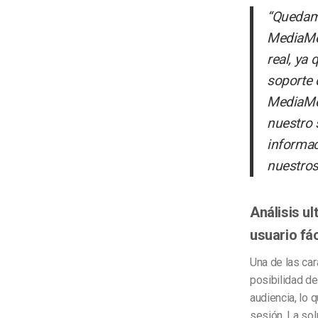
“Quedam
MediaMel
real, ya
soporte 
MediaMel
nuestro s
informac
nuestros
Análisis u
usuario fác
Una de las car
posibilidad de
audiencia, lo 
sesión. La sol