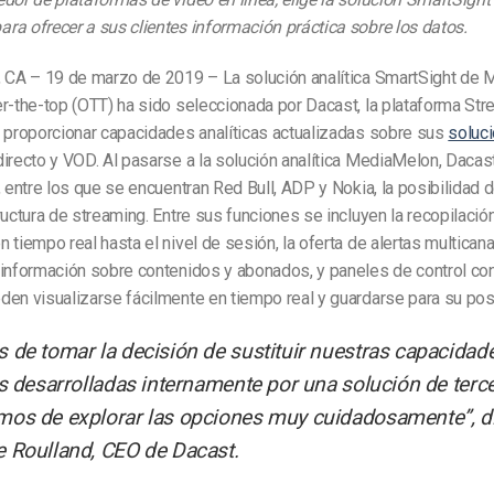
a ofrecer a sus clientes información práctica sobre los datos.
, CA – 19 de marzo de 2019 – La solución analítica SmartSight de
r-the-top (OTT) ha sido seleccionada por Dacast, la plataforma Str
a proporcionar capacidades analíticas actualizadas sobre sus
soluc
irecto y VOD. Al pasarse a la solución analítica MediaMelon, Dacas
, entre los que se encuentran Red Bull, ADP y Nokia, la posibilidad 
ructura de streaming. Entre sus funciones se incluyen la recopilació
 tiempo real hasta el nivel de sesión, la oferta de alertas multicanal
 información sobre contenidos y abonados, y paneles de control con
en visualizarse fácilmente en tiempo real y guardarse para su poste
 de tomar la decisión de sustituir nuestras capacidad
as desarrolladas internamente por una solución de terc
os de explorar las opciones muy cuidadosamente”, di
 Roulland, CEO de Dacast.