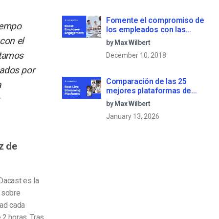
Fomente el compromiso de
iempo
los empleados con las
comunicaciones corporativas
con el
by Max Wilbert
en directo
ntamos
December 10, 2018
nados por
Comparación de las 25
a
mejores plataformas de
streaming en directo en 2025
by Max Wilbert
January 13, 2026
z de
Dacast es la
n sobre
dad cada
 2 horas. Tras