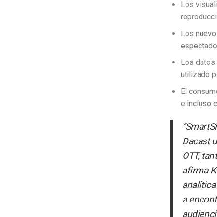
Los visual
reproducci
Los nuevos
espectador
Los datos 
utilizado 
El consumo
e incluso c
“SmartSi
Dacast u
OTT, tan
afirma K
analític
a encont
audienci