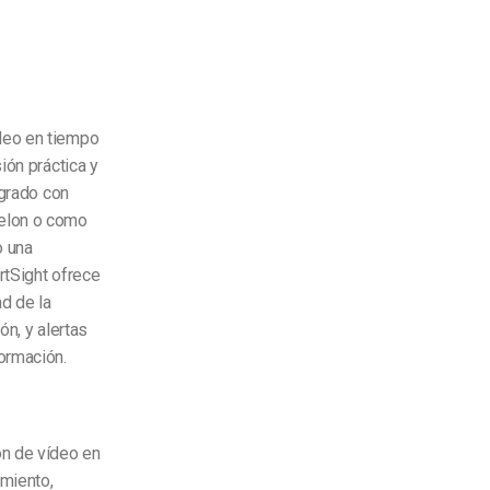
deo en tiempo
ión práctica y
egrado con
elon o como
o una
rtSight ofrece
ad de la
ón, y alertas
ormación.
ón de vídeo en
imiento,