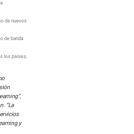
de
eso de nuevos
ho de banda
s los países,
mo
sión
reaming”,
n. “La
ervicios
reaming y