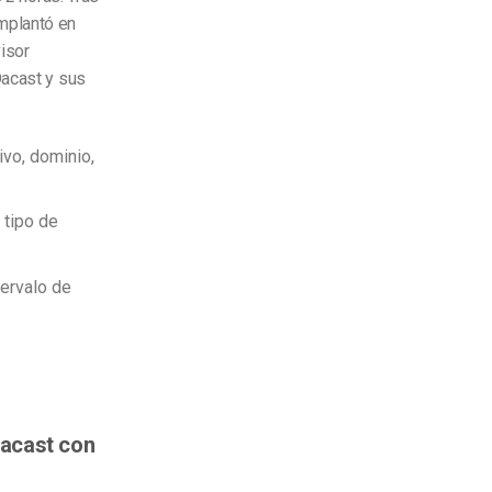
mplantó en
visor
Dacast y sus
ivo, dominio,
 tipo de
ervalo de
Dacast con