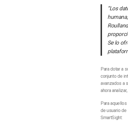
“Los dat
humana, 
Roulland
proporci
Se lo of
platafor
Para dotar a su
conjunto de in
avanzados a su
ahora analizar
Para aquellos 
de usuario de
SmartSight: