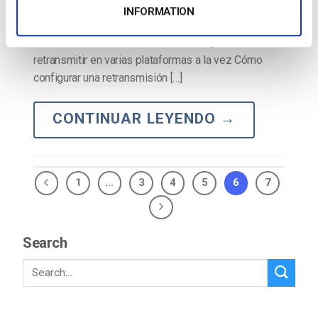
presentar varios en directo y VOD desde el mismo
INFORMATION
reproductor por el mismo precio de entrada.
Recursos adicionales Multi-Streaming: cómo
retransmitir en varias plataformas a la vez Cómo
configurar una retransmisión […]
CONTINUAR LEYENDO
→
1
…
3
4
5
6
7
Search