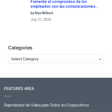
Fomente el compromiso de los
empleados con las comunicaciones
corporativas en directo
by Max Wilbert
July 31, 2026
Categories
FEATURES AREA
Reproductor de Video para Todos los Dispositivos