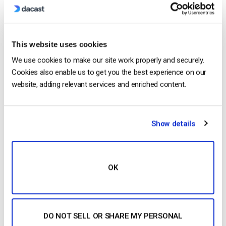
¿Puedo monetizar varias transmisiones
This website uses cookies
en un reproductor de Dacast?
We use cookies to make our site work properly and securely.
Cookies also enable us to get you the best experience on our
website, adding relevant services and enriched content.
Show details
OK
Sí, puede monetizar varios flujos en un reproductor
de vídeo en su sitio web utilizando una lista de
DO NOT SELL OR SHARE MY PERSONAL
reproducción de canales. En esencia, puede