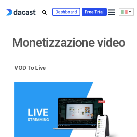
Skip
to
Dashboard
Free Trial
content
Monetizzazione video
VOD To Live