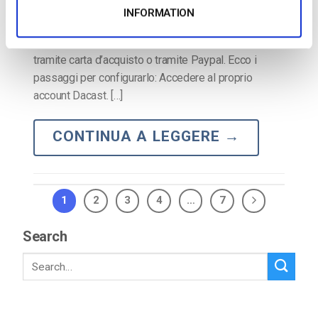
Dacast nel vostro account. Questa impostazione
INFORMATION
offre ai vostri spettatori la possibilità di scegliere il
metodo di pagamento da utilizzare, che può essere
tramite carta d’acquisto o tramite Paypal. Ecco i
passaggi per configurarlo: Accedere al proprio
account Dacast. […]
CONTINUA A LEGGERE
→
1
2
3
4
…
7
Search