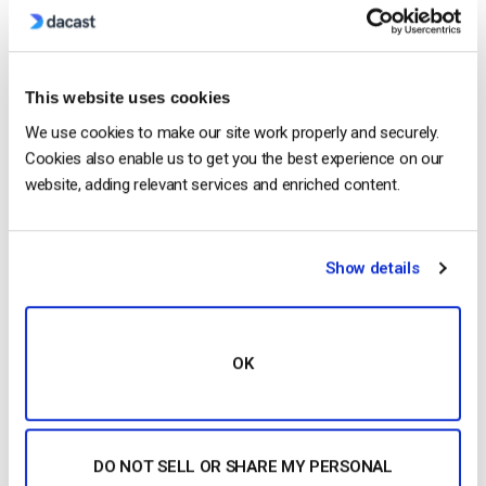
Come configurare le impostazioni di
This website uses cookies
monetizzazione del paywall
We use cookies to make our site work properly and securely.
Cookies also enable us to get you the best experience on our
website, adding relevant services and enriched content.
Show details
OK
In questa guida vi guideremo attraverso il processo
DO NOT SELL OR SHARE MY PERSONAL
di configurazione delle impostazioni del paywall di