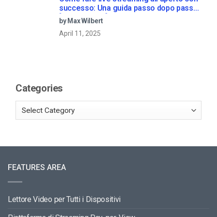
successo: Una guida passo dopo passo
[2021 Update]
by Max Wilbert
April 11, 2025
Categories
FEATURES AREA
Lettore Video per Tutti i Dispositivi