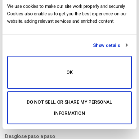
We use cookies to make our site work properly and securely.
Cookies also enable us to get you the best experience on our
website, adding relevant services and enriched content.
Show details
Ahora que hemos visto algunos casos prácticos,
OK
probablemente esté listo para empezar a utilizar Cleeng
usted mismo. Por suerte, es un proceso bastante sencillo.
Para empezar, necesitas dos cosas.
DO NOT SELL OR SHARE MY PERSONAL
En primer lugar, necesitarás una cuenta Dacast. En segundo
INFORMATION
lugar, necesitarás una cuenta Cleeng creada a través de su
página
Desglose paso a paso