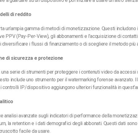
re a guardare su un dispositivo e poi iniziare a usare un altro senza
elli di reddito
ta un’ampia gamma di metodi di monetizzazione. Questi includono i
ive PPV (Pay-Per-View), gli abbonamenti e l’acquisizione di contatt
 diversificare i flussi di finanziamento o di scegliere il metodo più a
he di sicurezza e protezione
 una serie di strumenti per proteggere i contenuti video da accessi
uesto include uno strumento per il watermarking forense avanzato. Il 
 controlli IP/dispositivo aggiungono ulteriori funzionalità in quest’a
litico
e analisi avanzate sugli indicatori di performance della monetizzaz
urn, la retention e i dati demografici degli abbonati. Questi dati sono
cruscotto facile da usare.