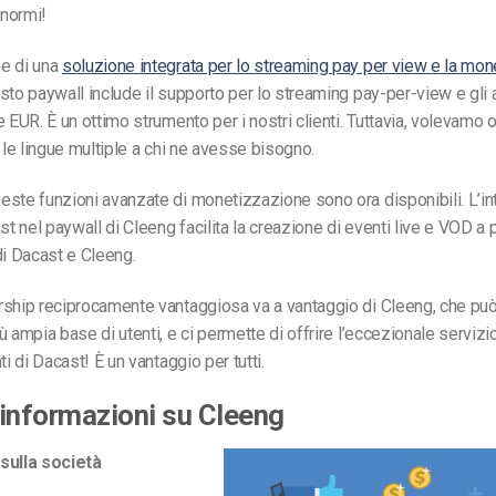
normi!
e di una
soluzione integrata per lo streaming pay per view e la mo
sto paywall include il supporto per lo streaming pay-per-view e gl
 EUR. È un ottimo strumento per i nostri clienti. Tuttavia, volevamo o
e le lingue multiple a chi ne avesse bisogno.
ste funzioni avanzate di monetizzazione sono ora disponibili. L’i
ast nel paywall di Cleeng facilita la creazione di eventi live e VOD 
i di Dacast e Cleeng.
rship reciprocamente vantaggiosa va a vantaggio di Cleeng, che può
ù ampia base di utenti, e ci permette di offrire l’eccezionale servizi
ti di Dacast! È un vantaggio per tutti.
i informazioni su Cleeng
sulla società