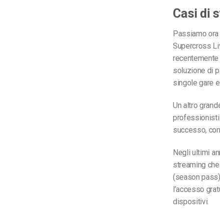
Casi di 
Passiamo ora a
Supercross Liv
recentemente l
soluzione di p
singole gare e 
Un altro grand
professionisti
successo, con 
Negli ultimi an
streaming che 
(season pass) 
l’accesso gratu
dispositivi.