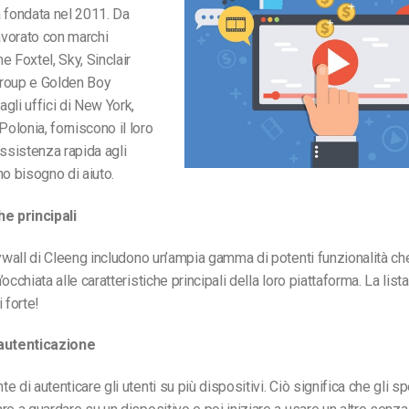
 fondata nel 2011. Da
lavorato con marchi
e Foxtel, Sky, Sinclair
roup e Golden Boy
gli uffici di New York,
lonia, forniscono il loro
assistenza rapida agli
no bisogno di aiuto.
he principali
aywall di Cleeng includono un’ampia gamma di potenti funzionalità ch
occhiata alle caratteristiche principali della loro piattaforma. La lista
 forte!
 autenticazione
 di autenticare gli utenti su più dispositivi. Ciò significa che gli sp