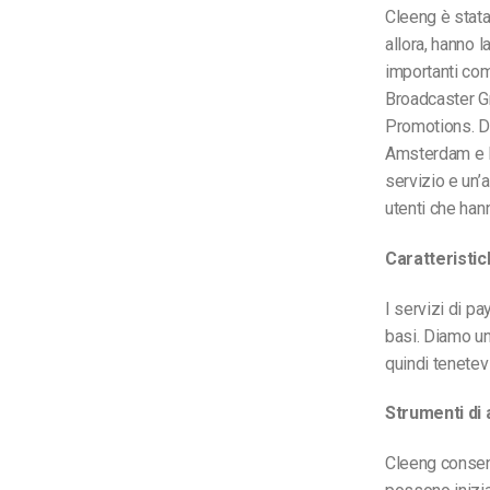
Cleeng è stata
allora, hanno 
importanti com
Broadcaster G
Promotions. Da
Amsterdam e Po
servizio e un’
utenti che han
Caratteristic
I servizi di p
basi. Diamo un’
quindi tenetevi
Strumenti di
Cleeng consente