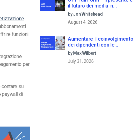
il futuro dei media in
streaming
by Jon Whitehead
netizzazione
August 4, 2026
i abbonamenti
ffrire funzioni
Aumentare il coinvolgimento
dei dipendenti con le
comunicazioni aziendali in
by Max Wilbert
ntegrazione
live streaming
July 31, 2026
a pagamento per
 contare su
o paywall di