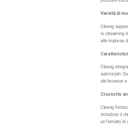
possono inizia
Varietà di mod
Cleeng suppor
lo streaming l
alle imprese di
Caratteristic
Cleeng integra
autorizzati. Q
del browser e i
Cruscotto ana
Cleeng fornisc
includono il ch
un formato di 