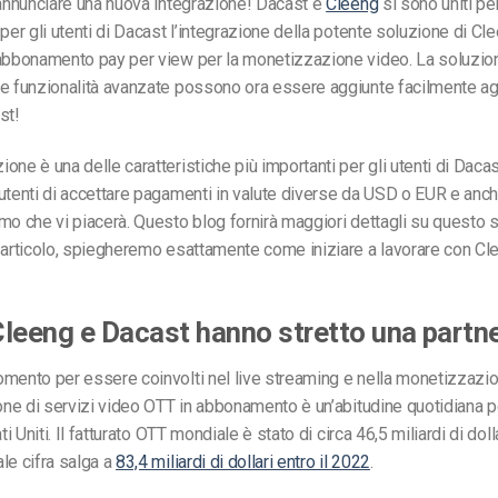
 annunciare una nuova integrazione! Dacast e
Cleeng
si sono uniti pe
 per gli utenti di Dacast l’integrazione della potente soluzione di Cl
’abbonamento pay per view per la monetizzazione video. La soluzio
e funzionalità avanzate possono ora essere aggiunte facilmente ag
st!
one è una delle caratteristiche più importanti per gli utenti di Daca
utenti di accettare pagamenti in valute diverse da USD o EUR e anche
mo che vi piacerà. Questo blog fornirà maggiori dettagli su questo se
 articolo, spiegheremo esattamente come iniziare a lavorare con C
leeng e Dacast hanno stretto una partn
mento per essere coinvolti nel live streaming e nella monetizzazi
ione di servizi video OTT in abbonamento è un’abitudine quotidiana p
ti Uniti. Il fatturato OTT mondiale è stato di circa 46,5 miliardi di doll
le cifra salga a
83,4 miliardi di dollari entro il 2022
.