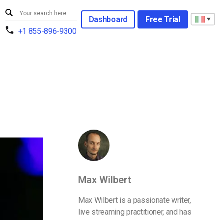
Dashboard
Free Trial
+1 855-896-9300
Max Wilbert
Max Wilbert is a passionate writer,
live streaming practitioner, and has