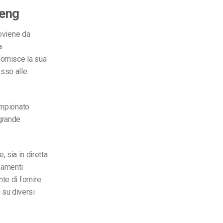
eeng
roviene da
a
fornisce la sua
esso alle
ampionato
 grande
, sia in diretta
namenti
te di fornire
i su diversi