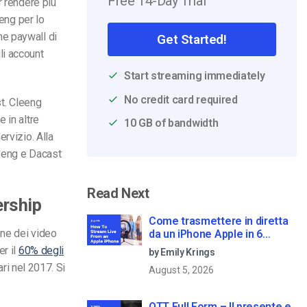
Free 14-Day Trial
r rendere più
eeng per lo
ne paywall di
Get Started!
li account
Start streaming immediately
No credit card required
st. Cleeng
 in altre
10 GB of bandwidth
rvizio. Alla
leeng e Dacast
Read Next
ership
Come trasmettere in diretta
one dei video
da un iPhone Apple in 6
semplici passi
er il
60% degli
by Emily Krings
ari nel 2017. Si
August 5, 2026
OTT Full Form – Il presente e