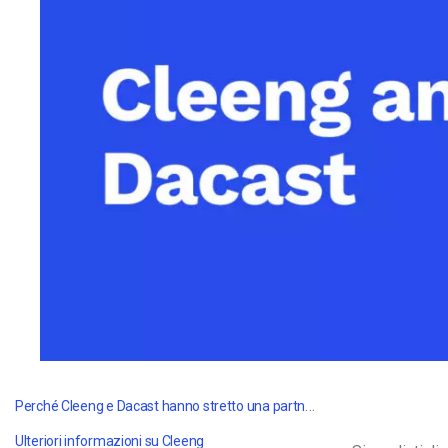
Video CMS
Privacy e Sicurezza
Perché Cleeng e Dacast hanno stretto una partnership
Ulteriori informazioni su Cleeng