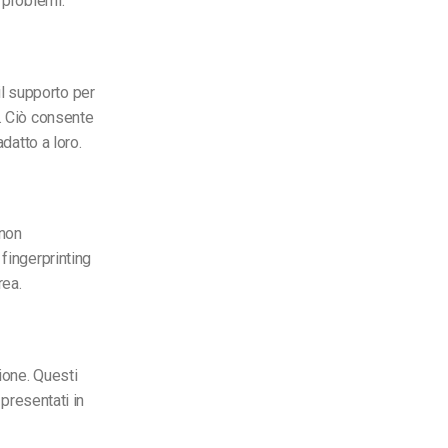
 problemi.
l supporto per
i. Ciò consente
datto a loro.
 non
fingerprinting
rea.
ione. Questi
 presentati in