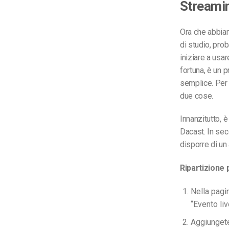
Streamin
Ora che abbia
di studio, pro
iniziare a usa
fortuna, è un 
semplice. Per 
due cose.
Innanzitutto, 
Dacast. In se
disporre di un
Ripartizione
Nella pagi
“Evento liv
Aggiungete 