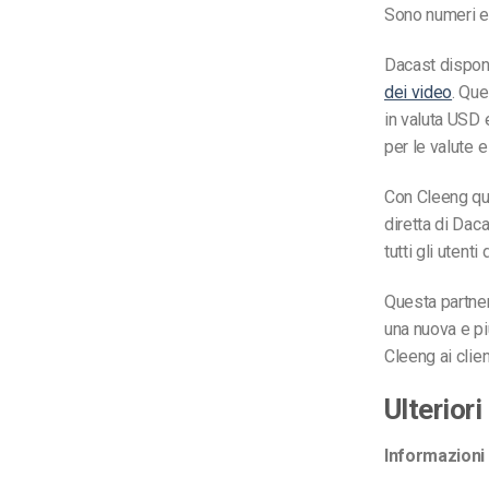
Sono numeri e
Dacast dispon
dei video
. Que
in valuta USD e
per le valute 
Con Cleeng que
diretta di Dac
tutti gli utent
Questa partne
una nuova e pi
Cleeng ai clien
Ulterior
Informazioni 