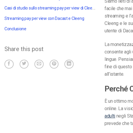
Siamo lieti di
Casi di studio sullo streaming pay per view di Cleeng
facile che mai
streaming e l
Streaming pay per view con Dacast e Cleeng
Cleeng e le su
Conclusione
utente di Daca
La monetizzazi
Share this post
consente agli 
lingue. Pensia
fine di questo
all’istante.
Perché C
È un ottimo mo
online. La vis
adulti
negli Sta
prevede che ta