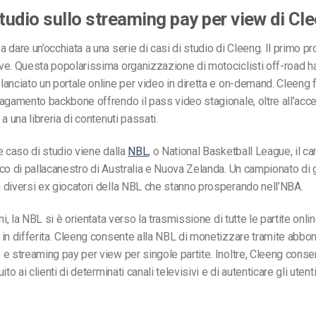
studio sullo streaming pay per view di Cl
 dare un’occhiata a una serie di casi di studio di Cleeng. Il primo p
e. Questa popolarissima organizzazione di motociclisti off-road h
anciato un portale online per video in diretta e on-demand. Cleeng 
agamento backbone offrendo il pass video stagionale, oltre all’acc
a una libreria di contenuti passati.
e caso di studio viene dalla
NBL
, o National Basketball League, il c
co di pallacanestro di Australia e Nuova Zelanda. Un campionato di
diversi ex giocatori della NBL che stanno prosperando nell’NBA.
ni, la NBL si è orientata verso la trasmissione di tutte le partite online
in differita. Cleeng consente alla NBL di monetizzare tramite abbo
e streaming pay per view per singole partite. Inoltre, Cleeng consen
ito ai clienti di determinati canali televisivi e di autenticare gli utent