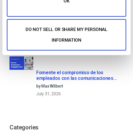
OK
OTT Full Form – El presente y el futuro
de los medios en streaming
DO NOT SELL OR SHARE MY PERSONAL
by Jon Whitehead
INFORMATION
August 4, 2026
Fomente el compromiso de los
empleados con las comunicaciones
corporativas en directo
by Max Wilbert
July 31, 2026
Categories