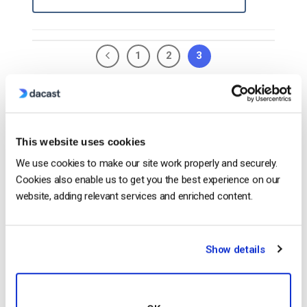
1
2
3
Search
This website uses cookies
We use cookies to make our site work properly and securely.
Cookies also enable us to get you the best experience on our
Recent
website, adding relevant services and enriched content.
Formato HTTP Live Streaming (HLS) –
Show details
Ventajas, desventajas y cómo funciona
by Max Wilbert
May 23, 2025