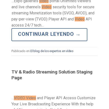
…Expo galleries
video
portal Unlimited viewers
and live channels
Video
security tools for secure
streaming Monetization tools (SVOD, AVOD), and
pay-per-view (TVOD) Player API and
Video
API
access 24/7 tech…
CONTINUAR LEYENDO
→
Publicado en
El blog de los expertos en vídeo
TV & Radio Streaming Solution Staging
Page
…
VÍDEO Video
and Player API Access Customize
Your Live Broadcasting Experience With the help