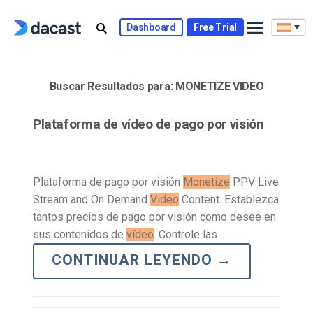
Skip
to
Dashboard
Free Trial
content
Buscar Resultados para:
MONETIZE VIDEO
Plataforma de vídeo de pago por visión
Plataforma de pago por visión
Monetize
PPV Live
Stream and On Demand
Video
Content. Establezca
tantos precios de pago por visión como desee en
sus contenidos de
vídeo
. Controle las…
CONTINUAR LEYENDO
→