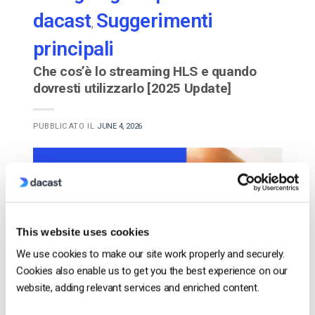
dacast
Suggerimenti
,
principali
Che cos’è lo streaming HLS e quando
dovresti utilizzarlo [2025 Update]
PUBBLICATO IL
JUNE 4, 2026
This website uses cookies
We use cookies to make our site work properly and securely.
Cookies also enable us to get you the best experience on our
website, adding relevant services and enriched content.
…provide language selection controls, catering to