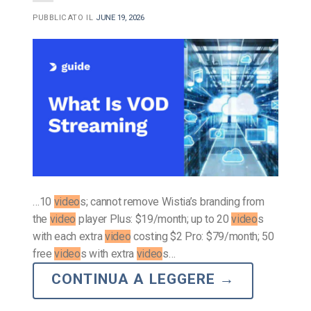
PUBBLICATO IL
JUNE 19, 2026
…10
video
s; cannot remove Wistia’s branding from
the
video
player Plus: $19/month; up to 20
video
s
with each extra
video
costing $2 Pro: $79/month; 50
free
video
s with extra
video
s…
CONTINUA A LEGGERE
→