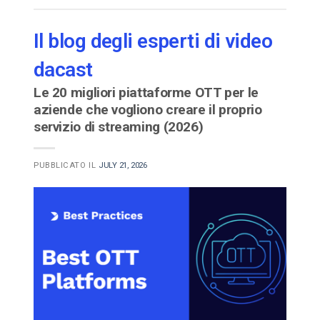
Il blog degli esperti di video
dacast
Le 20 migliori piattaforme OTT per le
aziende che vogliono creare il proprio
servizio di streaming (2026)
PUBBLICATO IL
JULY 21, 2026