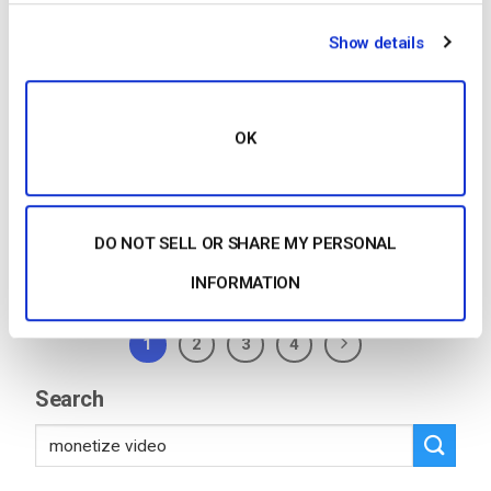
international audiences or multilingual regions. 2.
Show details
Sign Language Support
(Video
-in
-Video
) HLS can
deliver picture-in-picture or
video
-in
-video
streams,
allowing sign language interpreters to appear
alongside…
OK
CONTINUA A LEGGERE
→
DO NOT SELL OR SHARE MY PERSONAL
Inserito in
Il blog degli esperti di video dacast
,
Suggerimenti
principali
INFORMATION
1
2
3
4
Search