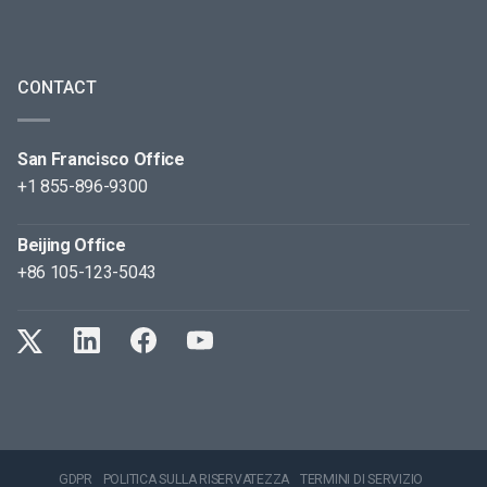
CONTACT
San Francisco Office
+1 855-896-9300
Beijing Office
+86 105-123-5043
GDPR
POLITICA SULLA RISERVATEZZA
TERMINI DI SERVIZIO