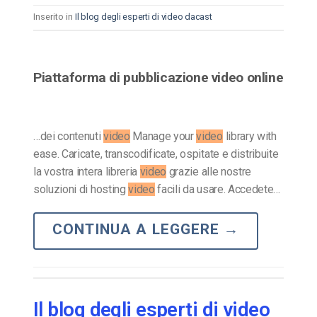
Inserito in
Il blog degli esperti di video dacast
Piattaforma di pubblicazione video online
…dei contenuti
video
Manage your
video
library with
ease. Caricate, transcodificate, ospitate e distribuite
la vostra intera libreria
video
grazie alle nostre
soluzioni di hosting
video
facili da usare. Accedete…
CONTINUA A LEGGERE
→
Il blog degli esperti di video