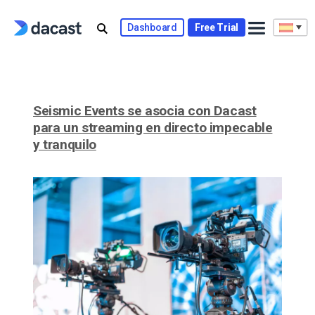
Skip
to
Dashboard
Free Trial
content
Seismic Events se asocia con Dacast
para un streaming en directo impecable
y tranquilo