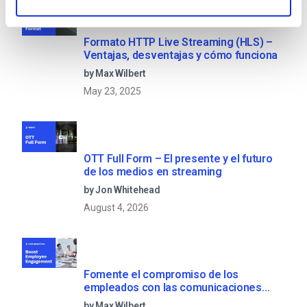
Formato HTTP Live Streaming (HLS) –
Ventajas, desventajas y cómo funciona
by Max Wilbert
May 23, 2025
OTT Full Form – El presente y el futuro
de los medios en streaming
by Jon Whitehead
August 4, 2026
Fomente el compromiso de los
empleados con las comunicaciones
corporativas en directo
by Max Wilbert