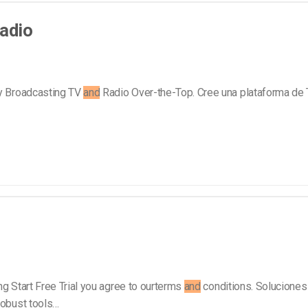
Marketing de Video
Emisoras de Radio y Televisión
radio
by Broadcasting TV
and
Radio Over-the-Top. Cree una plataforma de 
ing Start Free Trial you agree to ourterms
and
conditions. Soluciones
obust tools…