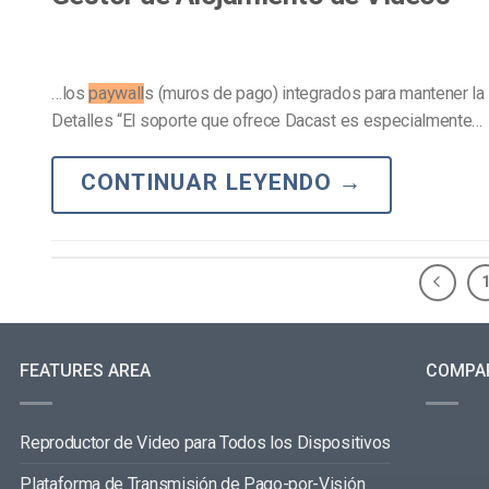
…los
paywall
s (muros de pago) integrados para mantener la 
Detalles “El soporte que ofrece Dacast es especialmente…
CONTINUAR LEYENDO
→
FEATURES AREA
COMPA
Reproductor de Video para Todos los Dispositivos
Plataforma de Transmisión de Pago-por-Visión