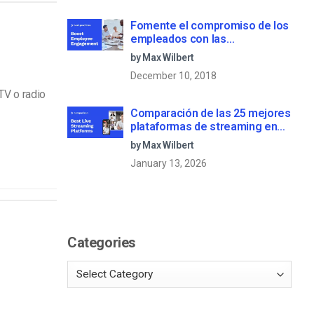
Fomente el compromiso de los
empleados con las
comunicaciones corporativas
by Max Wilbert
en directo
December 10, 2018
TV o radio
Comparación de las 25 mejores
plataformas de streaming en
directo en 2025
by Max Wilbert
January 13, 2026
Categories