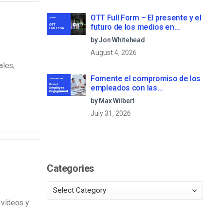
OTT Full Form – El presente y el
futuro de los medios en
streaming
by Jon Whitehead
August 4, 2026
ales,
Fomente el compromiso de los
empleados con las
comunicaciones corporativas
by Max Wilbert
en directo
July 31, 2026
Categories
 vídeos y