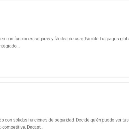
Marketing de Video
Emisoras de Radio y Televisión
o con funciones seguras y fáciles de usar. Facilite los pagos glob
ntegrado….
dos con sólidas funciones de seguridad. Decide quién puede ver tus
-competitive. Dacast…