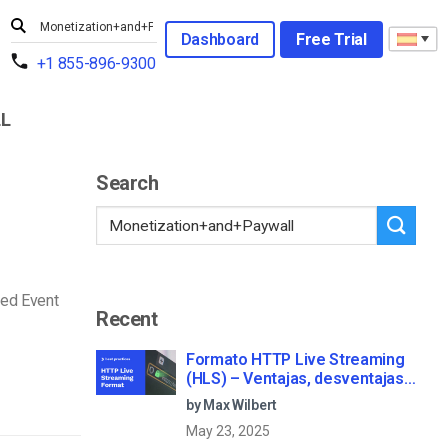
Dashboard
Free Trial
+1 855-896-9300
L
Search
ed Event
Recent
Formato HTTP Live Streaming
(HLS) – Ventajas, desventajas y
cómo funciona
by Max Wilbert
May 23, 2025