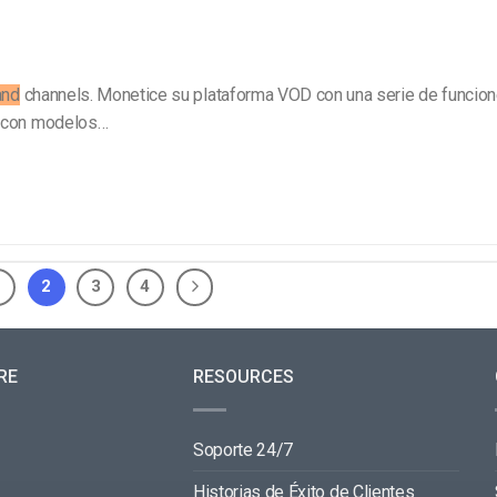
and
channels. Monetice su plataforma VOD con una serie de funcio
 con modelos…
1
2
3
4
RE
RESOURCES
Soporte 24/7
Historias de Éxito de Clientes