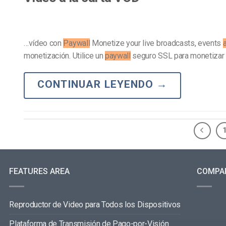
…vídeo con
Paywall
Monetize your live broadcasts, events
monetización. Utilice un
paywall
seguro SSL para monetizar
CONTINUAR LEYENDO
→
FEATURES AREA
COMPA
Reproductor de Video para Todos los Dispositivos
Plataforma de Transmisión de Pago-por-Visión