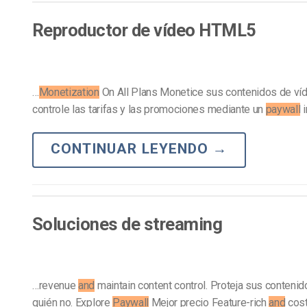
Aprendizaje en Línea
Privacidad y Seguridad
Reproductor de vídeo HTML5
…
Monetization
On All Plans Monetice sus contenidos de víde
controle las tarifas y las promociones mediante un
paywall
i
CONTINUAR LEYENDO
→
Soluciones de streaming
…revenue
and
maintain content control. Proteja sus conteni
quién no. Explore
Paywall
Mejor precio Feature-rich
and
cost