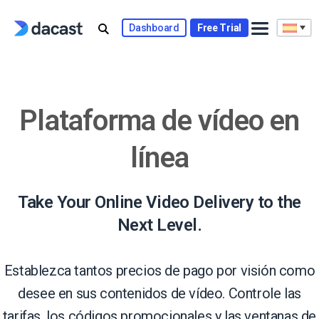
Skip
to
Dashboard
Free Trial
content
Plataforma de vídeo en
línea
Take Your Online Video Delivery to the
Next Level.
Establezca tantos precios de pago por visión como
desee en sus contenidos de vídeo. Controle las
tarifas, los códigos promocionales y las ventanas de