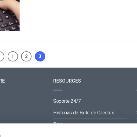
1
2
3
RE
RESOURCES
Soporte 24/7
Historias de Éxito de Clientes
Blog
Documentación de Video API
s