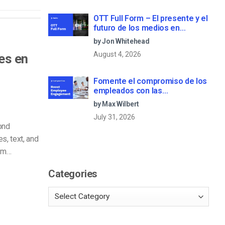
OTT Full Form – El presente y el
futuro de los medios en
streaming
by Jon Whitehead
August 4, 2026
es en
Fomente el compromiso de los
empleados con las
comunicaciones corporativas
by Max Wilbert
en directo
July 31, 2026
ond
es, text, and
tem…
Categories