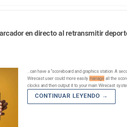
Marketing de Video
Emisoras de Radio y Televisión
cador en directo al retransmitir deport
…can have a “scoreboard and graphics station. A sec
Wirecast user could more easily
manage
all the scor
clocks and then output it to your main Wirecast sys
CONTINUAR LEYENDO
→