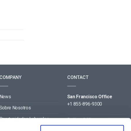
COMPANY
CONTACT
News
San Francisco Office
+1 855-896-9300
Sobre Nosotros
Oportunidades Laborales
Beijing Office
+86 105-123-5043
Contact