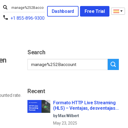
Dashboard
Free Trial
+1 855-896-9300
Search
 en
Recent
unted rate.
Formato HTTP Live Streaming
(HLS) – Ventajas, desventajas y
cómo funciona
by Max Wilbert
May 23, 2025