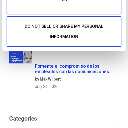
OTT Full Form – El presente y el futuro
de los medios en streaming
DO NOT SELL OR SHARE MY PERSONAL
by Jon Whitehead
INFORMATION
August 4, 2026
Fomente el compromiso de los
empleados con las comunicaciones
corporativas en directo
by Max Wilbert
July 31, 2026
Categories