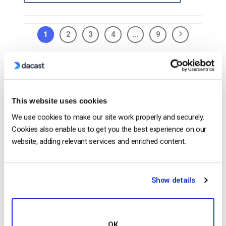
1
2
3
4
…
9
Search
This website uses cookies
We use cookies to make our site work properly and securely.
Recent
Cookies also enable us to get you the best experience on our
website, adding relevant services and enriched content.
Formato HTTP Live Streaming (HLS) –
Show details
Ventajas, desventajas y cómo funciona
by Max Wilbert
May 23, 2025
OK