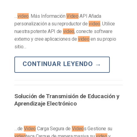
…
video
. Más Información
Video
API Añada
personalización a su reproductor de
video
. Utilice
nuestra potente API de
video
, conecte software
externo y cree aplicaciones de
video
en su propio
sitio…
CONTINUAR LEYENDO
→
Solución de Transmisión de Educación y
Aprendizaje Electrónico
…de
Video
Carga Segura de
Video
s Gestione su
video
teca Cargue de manera masiva su
video
y