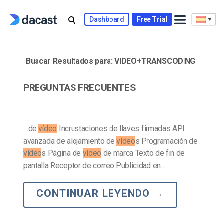
Skip
to
Dashboard
Free Trial
content
Buscar Resultados para:
VIDEO+TRANSCODING
PREGUNTAS FRECUENTES
…de
vídeo
Incrustaciones de llaves firmadas API
avanzada de alojamiento de
vídeo
s Programación de
vídeo
s Página de
vídeo
de marca Texto de fin de
pantalla Receptor de correo Publicidad en…
CONTINUAR LEYENDO
→