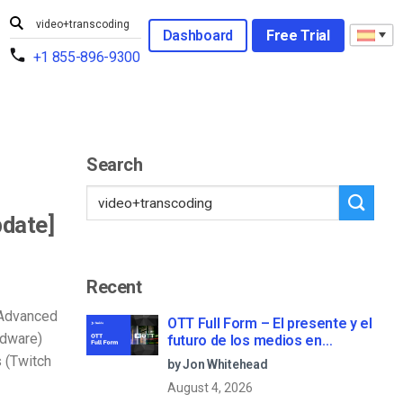
Dashboard
Free Trial
+1 855-896-9300
Search
pdate]
Recent
 Advanced
OTT Full Form – El presente y el
rdware)
futuro de los medios en
streaming
 (Twitch
by Jon Whitehead
August 4, 2026