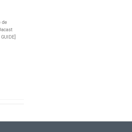
e de
Dacast
GUIDE]