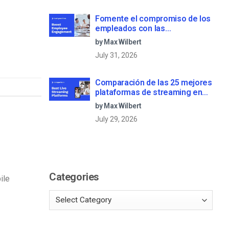
Fomente el compromiso de los
empleados con las
comunicaciones corporativas
by Max Wilbert
en directo
July 31, 2026
Comparación de las 25 mejores
plataformas de streaming en
directo en 2025
by Max Wilbert
July 29, 2026
Categories
ile