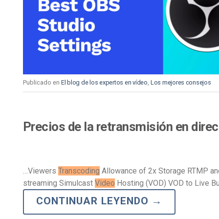
Aprendizaje en Línea
Privacidad y Seguridad
Publicado en
El blog de los expertos en vídeo
,
Los mejores consejos
Precios de la retransmisión en dire
…Viewers
Transcoding
Allowance of 2x Storage RTMP an
streaming Simulcast
Video
Hosting (VOD) VOD to Live Bu
CONTINUAR LEYENDO
→