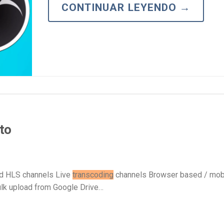
Marketing de Video
CONTINUAR LEYENDO
→
Emisoras de Radio y Televisión
cto
d HLS channels Live
transcoding
channels Browser based / mob
lk upload from Google Drive…