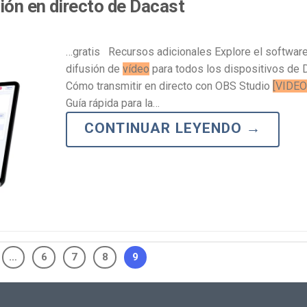
ción en directo de Dacast
…gratis Recursos adicionales Explore el softwar
difusión de
vídeo
para todos los dispositivos de 
Cómo transmitir en directo con OBS Studio
[VIDEO
Guía rápida para la…
CONTINUAR LEYENDO
→
…
6
7
8
9