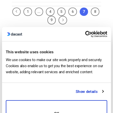
1
…
4
5
6
7
8
9
Search
This website uses cookies
We use cookies to make our site work properly and securely.
Cookies also enable us to get you the best experience on our
Recent
website, adding relevant services and enriched content.
Formato HTTP Live Streaming (HLS) –
Show details
Ventajas, desventajas y cómo funciona
by Max Wilbert
May 23, 2025