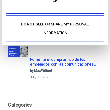
OK
OTT Full Form – El presente y el futuro
de los medios en streaming
DO NOT SELL OR SHARE MY PERSONAL
by Jon Whitehead
INFORMATION
August 4, 2026
Fomente el compromiso de los
empleados con las comunicaciones
corporativas en directo
by Max Wilbert
July 31, 2026
Categories