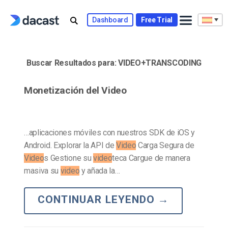
Skip
to
Dashboard
Free Trial
content
Buscar Resultados para:
VIDEO+TRANSCODING
Monetización del Video
…aplicaciones móviles con nuestros SDK de iOS y
Android. Explorar la API de
Video
Carga Segura de
Video
s Gestione su
video
teca Cargue de manera
masiva su
video
y añada la…
CONTINUAR LEYENDO
→