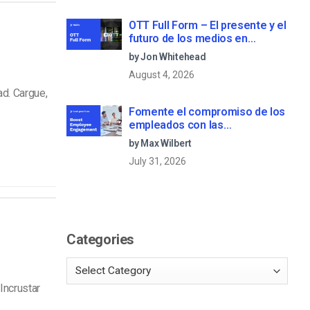
OTT Full Form – El presente y el
futuro de los medios en
streaming
by Jon Whitehead
August 4, 2026
ad. Cargue,
Fomente el compromiso de los
empleados con las
comunicaciones corporativas
by Max Wilbert
en directo
July 31, 2026
Categories
Incrustar