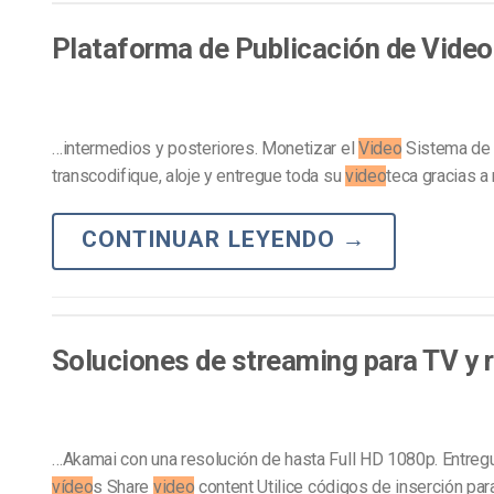
Aprendizaje en Línea
Privacidad y Seguridad
Plataforma de Publicación de Video
…intermedios y posteriores. Monetizar el
Video
Sistema de 
transcodifique, aloje y entregue toda su
video
teca gracias a
CONTINUAR LEYENDO
→
Soluciones de streaming para TV y 
…Akamai con una resolución de hasta Full HD 1080p. Entre
vídeo
s Share
video
content Utilice códigos de inserción par