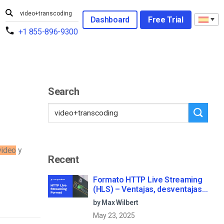
Dashboard
Free Trial
+1 855-896-9300
Search
video
y
Recent
Formato HTTP Live Streaming
(HLS) – Ventajas, desventajas y
cómo funciona
by Max Wilbert
May 23, 2025