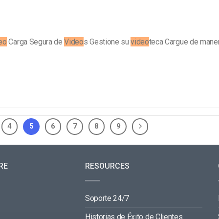
eo
Carga Segura de
Video
s Gestione su
video
teca Cargue de mane
4
5
6
7
8
9
RE
RESOURCES
Soporte 24/7
Historias de Éxito de Clientes