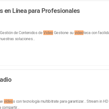
Marketing de Video
Emisoras de Radio y Televisión
s en Línea para Profesionales
Gestión de Contenidos de
Video
Gestione su
video
teca con facilid
 nuestras soluciones…
radio
gue
vídeo
s con tecnología multibitrate para garantizar… Stream in HD 
a compartir…