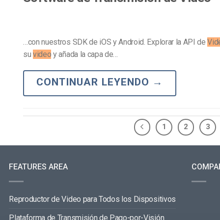
…con nuestros SDK de iOS y Android. Explorar la API de
Vid
su
video
y añada la capa de…
CONTINUAR LEYENDO
→
1
2
3
FEATURES AREA
COMPA
Reproductor de Video para Todos los Dispositivos
Plataforma de Transmisión de Pago-por-Visión