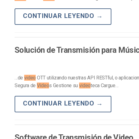
CONTINUAR LEYENDO
→
Solución de Transmisión para Músic
…de
video
OTT utilizando nuestras API RESTful, o aplicacio
Segura de
Video
s Gestione su
video
teca Cargue…
CONTINUAR LEYENDO
→
Software de Transmisión de Video