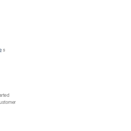
e
s
arted
customer