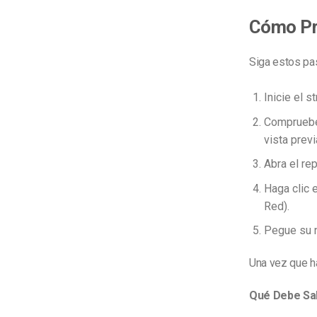
Cómo Pr
Siga estos pa
Inicie el s
Compruebe 
vista prev
Abra el re
Haga clic 
Red).
Pegue su 
Una vez que h
Qué Debe Sab