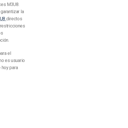
aces M3U8.
arantizar la
3U8
directos
 restricciones
os
pción.
ara el
no es usuario
 hoy para