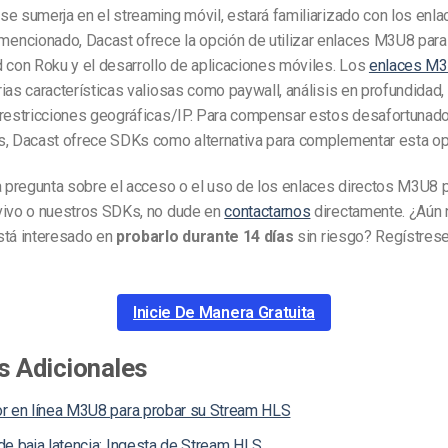
se sumerja en el streaming móvil, estará familiarizado con los enl
ncionado, Dacast ofrece la opción de utilizar enlaces M3U8 para g
 con Roku y el desarrollo de aplicaciones móviles. Los
enlaces M
ias características valiosas como paywall, análisis en profundidad,
 restricciones geográficas/IP. Para compensar estos desafortunad
s, Dacast ofrece SDKs como alternativa para complementar esta o
a pregunta sobre el acceso o el uso de los enlaces directos M3U8 p
vivo o nuestros SDKs, no dude en
contactarnos
directamente. ¿Aún 
stá interesado en
probarlo durante 14 días
sin riesgo? Regístrese
Inicie De Manera Gratuita
s Adicionales
r en línea M3U8 para probar su Stream HLS
de baja latencia: Ingesta de Stream HLS