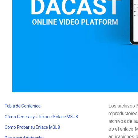
Aprendizaje en Línea
Privacidad y Seguridad
Los archivos 
Tabla de Contenido:
reproductores 
Cómo Generar y Utilizar el Enlace M3U8
archivos de au
Cómo Probar su Enlace M3U8
es el enlace M
aplicaciones 