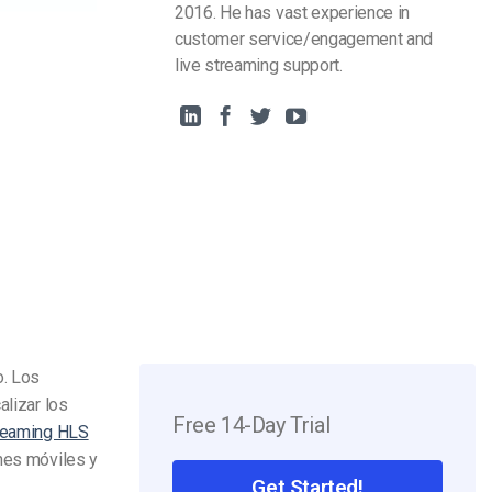
2016. He has vast experience in
customer service/engagement and
live streaming support.
o. Los
alizar los
Free 14-Day Trial
reaming HLS
ones móviles y
Get Started!