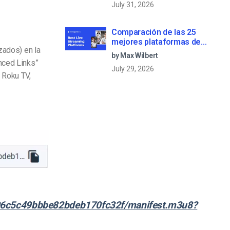
July 31, 2026
Comparación de las 25
mejores plataformas de
zados) en la
streaming en directo en 2025
by Max Wilbert
nced Links”
July 29, 2026
 Roku TV,
c06c5c49bbbe82bdeb170fc32f/manifest.m3u8?