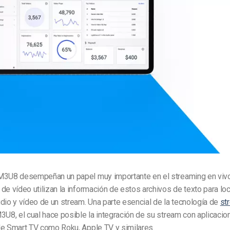
Marketing de Video
Emisoras de Radio y Televisión
M3U8 desempeñan un papel muy importante en el streaming en viv
de vídeo utilizan la información de estos archivos de texto para loc
dio y vídeo de un stream. Una parte esencial de la tecnología de
st
3U8, el cual hace posible la integración de su stream con aplicaci
de Smart TV como Roku, Apple TV y similares.