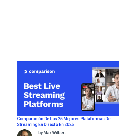
Comparación De Las 25 Mejores Plataformas De
Streaming En Directo En 2025
by Max Wilbert