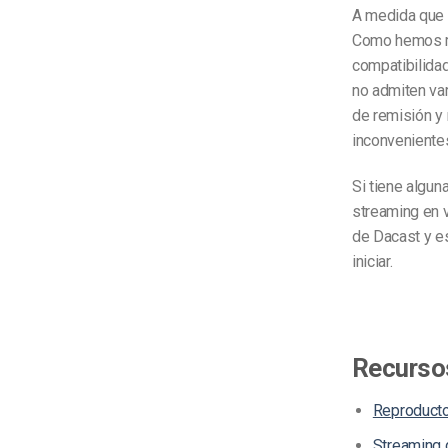
A medida que 
Como hemos me
compatibilidad
no admiten var
de remisión y
inconveniente
Si tiene algun
streaming en 
de Dacast y e
iniciar.
Recurso
Reproducto
Streaming 