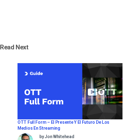
Read Next
OTT Full Form – El Presente Y El Futuro De Los
Medios En Streaming
by Jon Whitehead