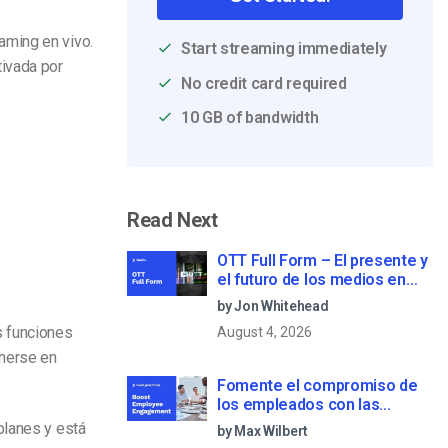
aming en vivo.
Start streaming immediately
tivada por
No credit card required
10 GB of bandwidth
Read Next
OTT Full Form – El presente y
el futuro de los medios en
streaming
by Jon Whitehead
s funciones
August 4, 2026
onerse en
Fomente el compromiso de
los empleados con las
comunicaciones corporativas
planes y está
by Max Wilbert
en directo