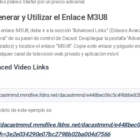
los planes Starter por un precio adicional.
erar y Utilizar el Enlace M3U8
el enlace M3U8, debe ir a la sección “Advanced Links” (Enlaces Avan
ral” de su panel de control de Dacast. Despliegue la pestaña “Adva
zados) y localice el enlace “M3U8”. Copie este enlace y péguelo en
lquier canal de televisión web privado y aplicación móvil:
pleto de este ejemplo es:
//dacastmmd.mmdlive.lldns.net/dacastmmd/e448be
h=3e2e034290e07bc2798b02ba004d7566