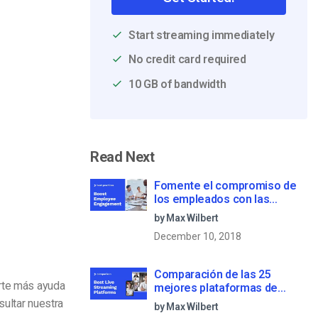
Start streaming immediately
No credit card required
10 GB of bandwidth
Read Next
Fomente el compromiso de
los empleados con las
comunicaciones corporativas
by Max Wilbert
en directo
December 10, 2018
Comparación de las 25
erte más ayuda
mejores plataformas de
streaming en directo en 2025
sultar nuestra
by Max Wilbert