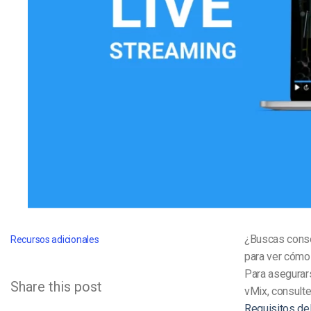
Aprendizaje en Línea
Privacidad y Seguridad
¿Buscas consej
Recursos adicionales
para ver cómo 
Para asegurars
Share this post
vMix, consulte
Requisitos de