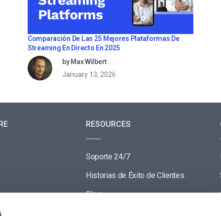
Comparación De Las 25 Mejores Plataformas De
Streaming En Directo En 2025
by Max Wilbert
January 13, 2026
RE
RESOURCES
Soporte 24/7
Historias de Éxito de Clientes
Blog
Documentación de Video API
s