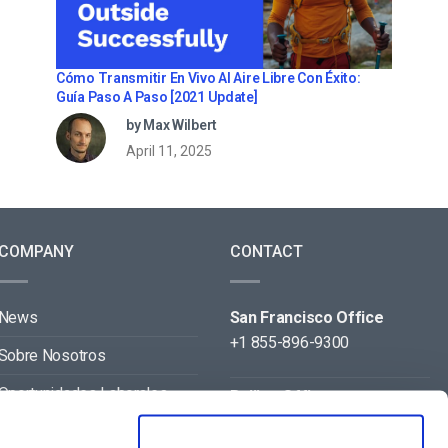
Cómo Transmitir En Vivo Al Aire Libre Con Éxito:
Guía Paso A Paso [2021 Update]
by Max Wilbert
April 11, 2025
COMPANY
CONTACT
News
San Francisco Office
+1 855-896-9300
Sobre Nosotros
Oportunidades Laborales
Beijing Office
+86 105-123-5043
Contact