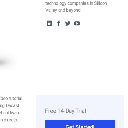
technology companies in Silicon
Valley and beyond.
deo tutorial
ing Dacast.
Free 14-Day Trial
el software
n directo.
Get Started!