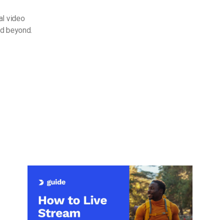
al video
nd beyond.