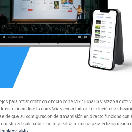
Marketing de Video
Emisoras de Radio y Televisión
os para retransmitir en directo con vMix? Echa un vistazo a este ví
transmitir en directo con vMix y conectarlo a tu solución de stream
e de que su configuración de transmisión en directo funciona con 
 nuestro artículo sobre los requisitos mínimos para la transmisión e
l sistema vMix
.