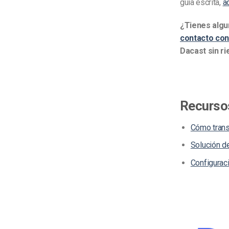
guía escrita,
aq
¿Tienes algu
contacto con
Dacast sin r
Recurso
Cómo trans
Solución d
Configurac