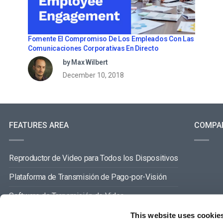
Fomente El Compromiso De Los Empleados Con Las
Comunicaciones Corporativas En Directo
by Max Wilbert
December 10, 2018
FEATURES AREA
COMPA
Reproductor de Video para Todos los Dispositivos
Plataforma de Transmisión de Pago-por-Visión
Software de Transmisión de Video
Gestión de Contenidos de Video
This website uses cookie