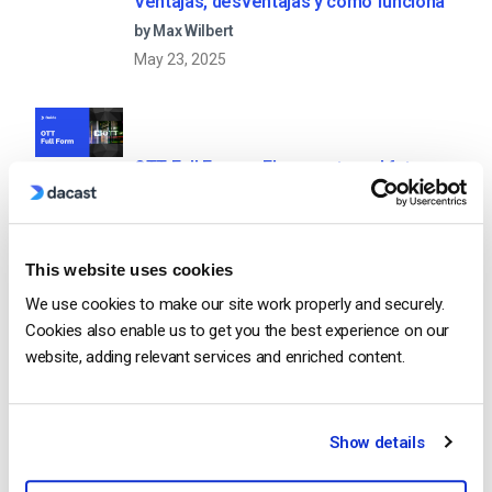
Ventajas, desventajas y cómo funciona
by Max Wilbert
May 23, 2025
OTT Full Form – El presente y el futuro
de los medios en streaming
by Jon Whitehead
August 4, 2026
This website uses cookies
We use cookies to make our site work properly and securely.
Cookies also enable us to get you the best experience on our
Fomente el compromiso de los
website, adding relevant services and enriched content.
empleados con las comunicaciones
corporativas en directo
by Max Wilbert
July 31, 2026
Show details