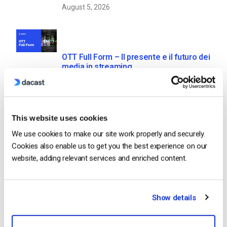
August 5, 2026
OTT Full Form – Il presente e il futuro dei
media in streaming
by Jon Whitehead
August 4, 2026
This website uses cookies
We use cookies to make our site work properly and securely.
Aumentare il coinvolgimento dei
Cookies also enable us to get you the best experience on our
dipendenti con le comunicazioni
website, adding relevant services and enriched content.
aziendali in live streaming
by Max Wilbert
July 31, 2026
Show details