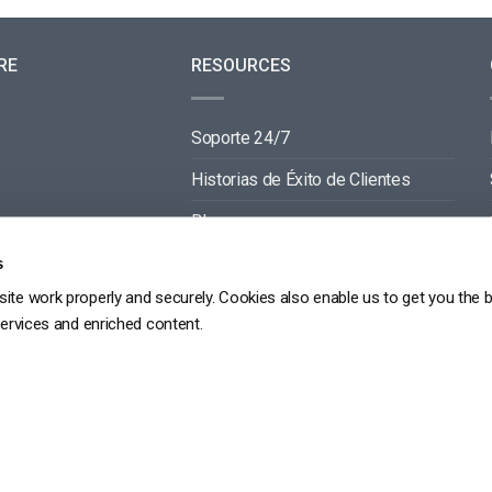
RE
RESOURCES
Soporte 24/7
Historias de Éxito de Clientes
Blog
Documentación de Video API
s
ite work properly and securely. Cookies also enable us to get you the 
Documentación de Reproductor API
services and enriched content.
GDPR
POLÍTICA DE PRIVACIDAD
TÉRMINOS DE SERVICIO
MAPA DEL SITIO
Copyright 2026 ©
dacast
京ICP备19031887号