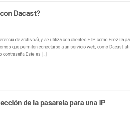
Marketing de Video
Emisoras de Radio y Televisión
e con Dacast?
erencia de archivos), y se utiliza con clientes FTP como Filezilla pa
ernos que permiten conectarse a un servicio web, como Dacast, uti
o contraseña Este es […]
rección de la pasarela para una IP