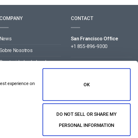
COMPANY
CONTACT
News
San Francisco Office
+1 855-896-9300
Sobre Nosotros
Oportunidades Laborales
Beijing Office
+86 105-123-5043
Contact
best experience on
OK
Aliados
DO NOT SELL OR SHARE MY
PERSONAL INFORMATION