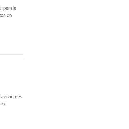
 para la
tos de
e servidores
res