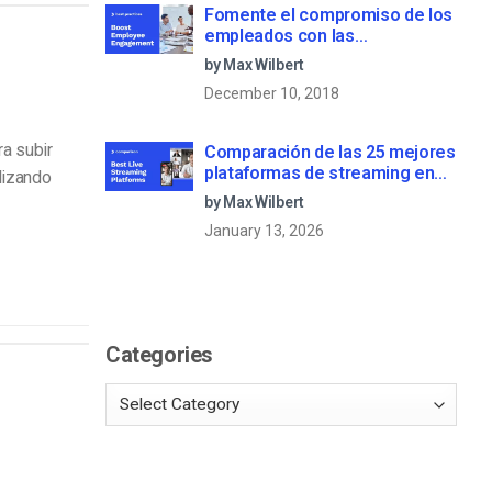
Fomente el compromiso de los
empleados con las
comunicaciones corporativas
by Max Wilbert
en directo
December 10, 2018
ra subir
Comparación de las 25 mejores
plataformas de streaming en
lizando
directo en 2025
by Max Wilbert
January 13, 2026
Categories