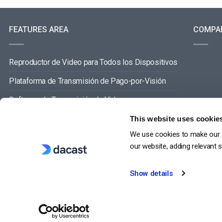
FEATURES AREA
COMPA
Reproductor de Video para Todos los Dispositivos
Plataforma de Transmisión de Pago-por-Visión
Software de Transmisión de Video
Gestión de Contenidos de Video
This website uses cookie
We use cookies to make our s
VER TODO
our website, adding relevant 
Show details