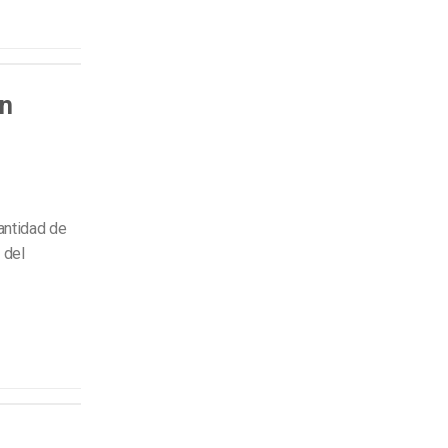
en
antidad de
 del