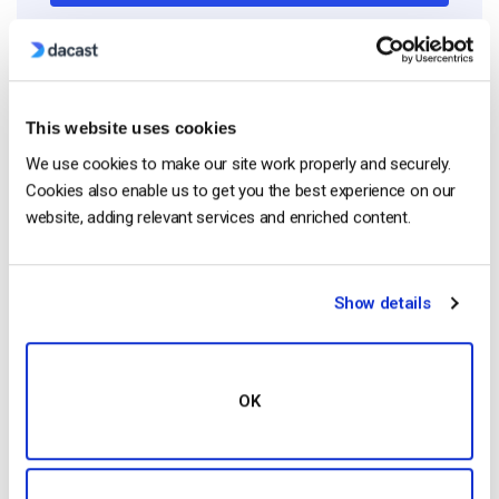
Start streaming immediately
No credit card required
10 GB of bandwidth
This website uses cookies
We use cookies to make our site work properly and securely.
Cookies also enable us to get you the best experience on our
website, adding relevant services and enriched content.
Read Next
Show details
Fomente el compromiso de los empleados
con las comunicaciones corporativas en
directo
by Max Wilbert
OK
December 10, 2018