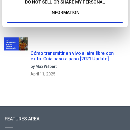
DO NOT SELL OR SHARE MY PERSONAL
Comparación de las 25 mejores plataformas
de streaming en directo en 2025
INFORMATION
by Max Wilbert
January 13, 2026
Cómo transmitir en vivo al aire libre con
éxito: Guía paso a paso [2021 Update]
by Max Wilbert
April 11, 2025
FEATURES AREA