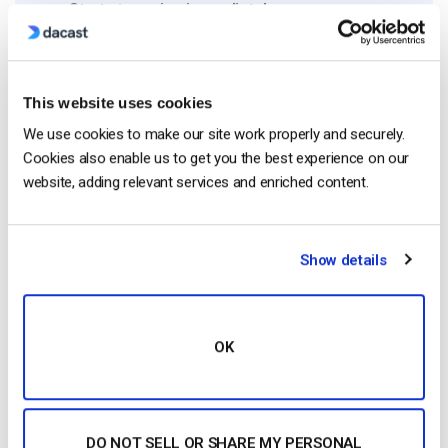
Start streaming immediately
No credit card required
10 GB of bandwidth
This website uses cookies
We use cookies to make our site work properly and securely.
Cookies also enable us to get you the best experience on our
Read Next
website, adding relevant services and enriched content.
Show details
OTT Full Form – El presente y el futuro de los
medios en streaming
by Jon Whitehead
January 16, 2026
OK
Fomente el compromiso de los empleados
DO NOT SELL OR SHARE MY PERSONAL