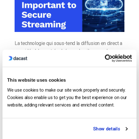
La technologie qui sous-tend la diffusion en direct a
considérablement évolué ces dernières années.
Flash d’Adobe, un lecteur vidéo populaire depuis des
décennies, est désormais obsolète. Les diffuseurs
utilisent désormais le lecteur vidéo ultra-compatible
This website uses cookies
lecteur vidéo HTML5 ultra-compatible pour fournir du
contenu aux téléspectateurs. Le protocole de
We use cookies to make our site work properly and securely.
messagerie en temps réel (RTMP) est un protocole
Cookies also enable us to get you the best experience on our
website, adding relevant services and enriched content.
[…]
CONTINUER LA LECTURE
→
Show details
Posted in
Le blog des experts vidéo