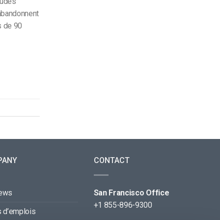
tudes
 abandonnent
s de 90
PANY
CONTACT
news
San Francisco Office
+1 855-896-9300
s d’emplois