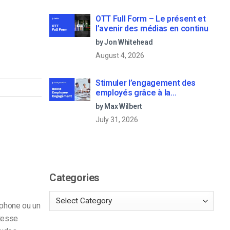
OTT Full Form – Le présent et
l’avenir des médias en continu
by Jon Whitehead
August 4, 2026
Stimuler l’engagement des
employés grâce à la
communication d’entreprise en
by Max Wilbert
direct
July 31, 2026
Categories
éphone ou un
itesse