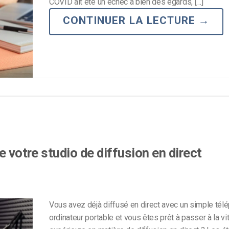
COVID ait été un échec à bien des égards, […]
Monétisation vidéo
CONTINUER LA LECTURE
→
té
Marketing vidéo
e votre studio de diffusion en direct
Vous avez déjà diffusé en direct avec un simple tél
ordinateur portable et vous êtes prêt à passer à la v