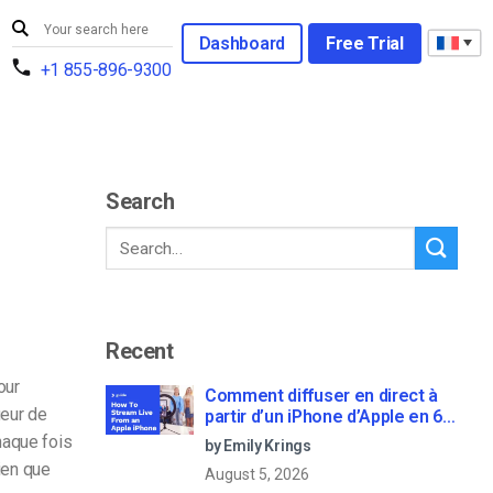
Dashboard
Free Trial
+1 855-896-9300
Search
Recent
our
Comment diffuser en direct à
ueur de
partir d’un iPhone d’Apple en 6
étapes faciles
Chaque fois
by Emily Krings
Bien que
August 5, 2026