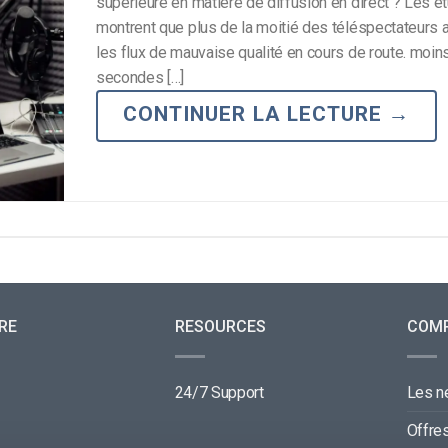
supérieure en matière de diffusion en direct ? Les é
montrent que plus de la moitié des téléspectateurs
les flux de mauvaise qualité en cours de route. moin
secondes […]
CONTINUER LA LECTURE
→
RE
RESOURCES
COM
24/7 Support
Les 
Offre