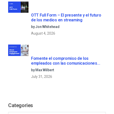
OTT Full Form – El presente y el futuro
de los medios en streaming
by Jon Whitehead
August 4, 2026
Fomente el compromiso de los
empleados con las comunicaciones
corporativas en directo
by Max Wilbert
July 31, 2026
Categories