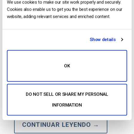
We use cookies to make our site work properly and securely.
Cookies also enable us to get you the best experience on our
website, adding relevant services and enriched content.
Show details
OK
¿Has estado retransmitiendo en directo sólo con un
teléfono o un portátil y estás listo para llevar tu
configuración de retransmisión en directo al
siguiente nivel? Los estudios demuestran que más
DO NOT SELL OR SHARE MY PERSONAL
de la mitad de los espectadores abandonan los
INFORMATION
flujos de mala calidad en menos de 90 segundos por
lo que invertir en un estudio […]
CONTINUAR LEYENDO
→