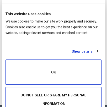
by Jon Whitehead
August 4, 2026
This website uses cookies
We use cookies to make our site work properly and securely.
Cookies also enable us to get you the best experience on our
Stimuler l’engagement des employés
website, adding relevant services and enriched content.
grâce à la communication d’entreprise
en direct
by Max Wilbert
July 31, 2026
Show details
OK
Categories
DO NOT SELL OR SHARE MY PERSONAL
INFORMATION