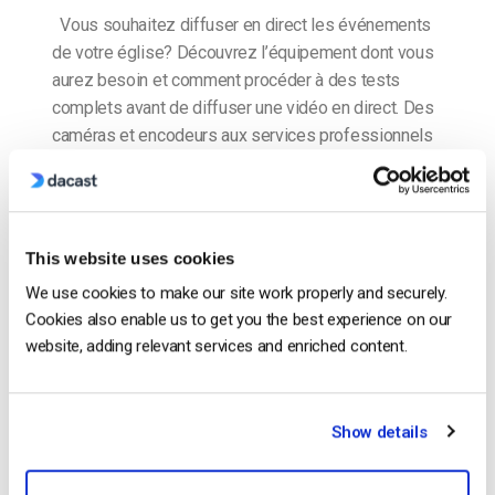
Vous souhaitez diffuser en direct les événements
de votre église? Découvrez l’équipement dont vous
aurez besoin et comment procéder à des tests
complets avant de diffuser une vidéo en direct. Des
caméras et encodeurs aux services professionnels
de diffusion en continu, nous couvrons une gamme
complète d’équipements de diffusion en continu en
direct que […]
CONTINUER LA LECTURE
→
This website uses cookies
We use cookies to make our site work properly and securely.
Cookies also enable us to get you the best experience on our
Posted in
Le blog des experts vidéo
website, adding relevant services and enriched content.
Le blog des experts vidéo
Show details
Comment utiliser Adobe Flash Media Live