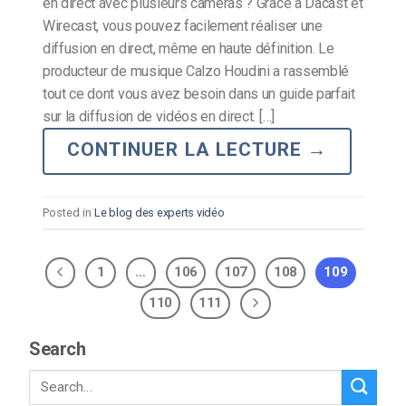
en direct avec plusieurs caméras ? Grâce à Dacast et
Wirecast, vous pouvez facilement réaliser une
diffusion en direct, même en haute définition. Le
producteur de musique Calzo Houdini a rassemblé
tout ce dont vous avez besoin dans un guide parfait
sur la diffusion de vidéos en direct. […]
CONTINUER LA LECTURE
→
Posted in
Le blog des experts vidéo
1
…
106
107
108
109
110
111
Search