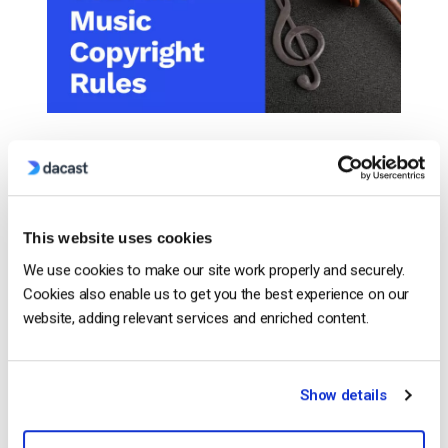
Votre contenu a-t-il été retiré par erreur d’une
plateforme d’hébergement de vidéos telle que
YouTube pour violation des droits d’auteur musicaux
? Votre compte a-t-il été radié après avoir été
This website uses cookies
accusé à tort d’avoir violé les règles de YouTube en
We use cookies to make our site work properly and securely.
matière de droits d’auteur sur la musique? Ne
Cookies also enable us to get you the best experience on our
bougez pas et retirez votre boule de […]
website, adding relevant services and enriched content.
CONTINUER LA LECTURE
→
Show details
Posted in
Le blog des experts vidéo