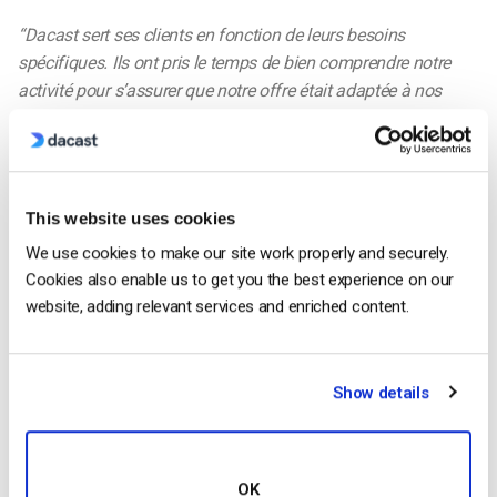
“Dacast sert ses clients en fonction de leurs besoins
spécifiques. Ils ont pris le temps de bien comprendre notre
activité pour s’assurer que notre offre était adaptée à nos
besoins. C’est une offre très flexible qui s’adapte bien.
Publicité vidéo
“Dacast prend en charge la publicité vidéo, ce qui nous
This website uses cookies
permet de monétiser toutes nos vidéos et d’augmenter nos
We use cookies to make our site work properly and securely.
revenus.
Cookies also enable us to get you the best experience on our
website, adding relevant services and enriched content.
Facile à utiliser
“Dacast est très convivial. Nous pouvons télécharger et gérer
les paramètres très rapidement. La plateforme Dacast devrait
Show details
recevoir un prix pour son interface, tant elle est facile à gérer
et à mettre à jour.
OK
Soutien personnel