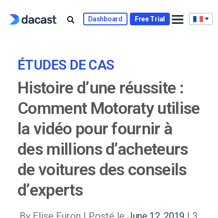
Skip
to
Dashboard
Free Trial
content
ÉTUDES DE CAS
Histoire d’une réussite :
Comment Motoraty utilise
la vidéo pour fournir à
des millions d’acheteurs
de voitures des conseils
d’experts
By Elise Furon |
Posté le
June 12, 2019
| 3