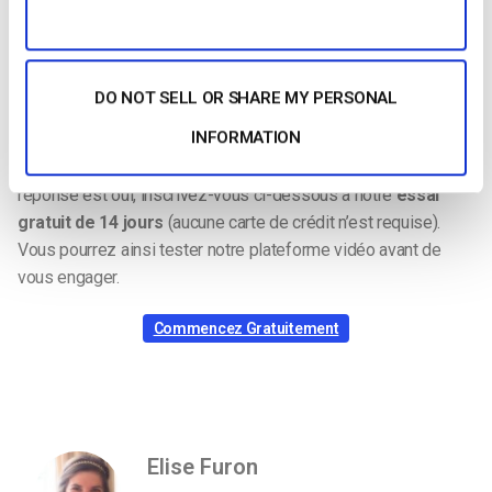
“L’assistance à la clientèle est toujours excellente. Ils sont là
chaque fois que nous avons besoin d’eux, ce qui est
extrêmement précieux pour nous”,
conclut M. Giacaman.
DO NOT SELL OR SHARE MY PERSONAL
INFORMATION
Enfin, votre entreprise est-elle prête à profiter de nos
solutions
professionnelles
de diffusion en continu
? Si la
réponse est oui, inscrivez-vous ci-dessous à notre
essai
gratuit de 14 jours
(aucune carte de crédit n’est requise).
Vous pourrez ainsi tester notre plateforme vidéo avant de
vous engager.
Commencez Gratuitement
Elise Furon