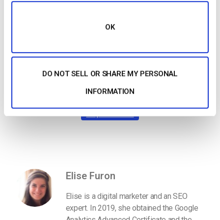
nosotros”,
concluye Giacaman.
OK
Por último, ¿está su empresa preparada para aprovechar
nuestras
soluciones
profesionales
de streaming
? Si la
respuesta es afirmativa, inscríbase a continuación en nuestra
prueba gratuita de 14 días
(sin necesidad de tarjeta de
DO NOT SELL OR SHARE MY PERSONAL
crédito). Así podrá probar nuestra plataforma de vídeo antes
de comprometerse.
INFORMATION
Empiece Gratis
Elise Furon
Elise is a digital marketer and an SEO
expert. In 2019, she obtained the Google
Analytics Advanced Certificate and the