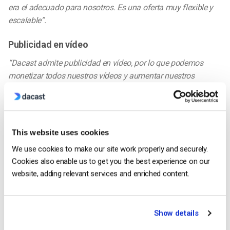
era el adecuado para nosotros. Es una oferta muy flexible y
escalable”.
Publicidad en vídeo
“Dacast admite publicidad en vídeo, por lo que podemos
monetizar todos nuestros vídeos y aumentar nuestros
ingresos”.
Fácil de usar
“Dacast es muy fácil de usar. Podemos cargar y gestionar los
This website uses cookies
ajustes con una rapidez increíble. La plataforma dacast
We use cookies to make our site work properly and securely.
debería recibir un premio por su interfaz, ya que es muy fácil
Cookies also enable us to get you the best experience on our
de gestionar y actualizar.”
website, adding relevant services and enriched content.
Apoyo personal
“La atención al cliente es siempre excelente. Están ahí
Show details
siempre que los necesitamos, y eso es muy valioso para