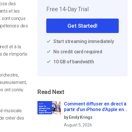
pose des
Free 14-Day Trial
nts et les
 sont conçus
Get Started!
ompétences des
Start streaming immediately
ect et à la
No credit card required
s de n’importe
10 GB of bandwidth
orchestre,
heureusement,
es ont connu
Read Next
Comment diffuser en direct à
partir d’un iPhone d’Apple en
é musicale.
6 étapes faciles
by Emily Krings
 de créer des
August 5, 2026