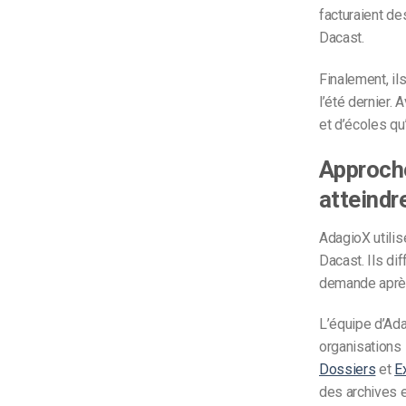
facturaient de
Dacast.
Finalement, il
l’été dernier.
et d’écoles qu
Approche
atteindr
AdagioX utilis
Dacast.
Ils di
demande après 
L’équipe d’Ada
organisations 
Dossiers
et
E
des archives e