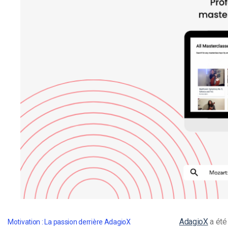
d’apprentissage en ligne
CMS vidéo
Confidentialité et sécuri
AdagioX
a été 
Motivation : La passion derrière AdagioX