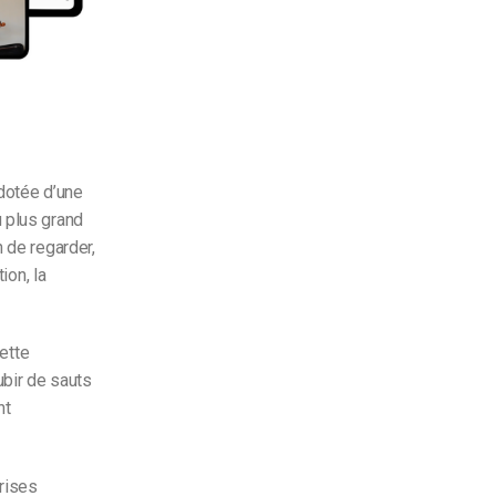
 dotée d’une
u plus grand
 de regarder,
ion, la
cette
ubir de sauts
nt
rises