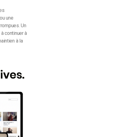
les
 ou une
terrompues. Un
 à continuer à
aintien à la