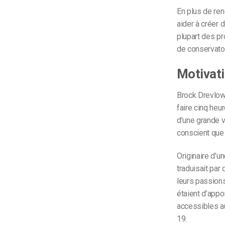
En plus de re
aider à créer 
plupart des p
de conservatoi
Motivati
Brock Drevlow,
faire cinq heur
d’une grande vi
conscient que 
Originaire d’u
traduisait par
leurs passions
étaient d’appo
accessibles au
19.