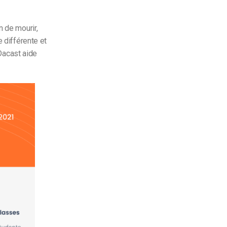
n de mourir,
e différente et
 Dacast aide