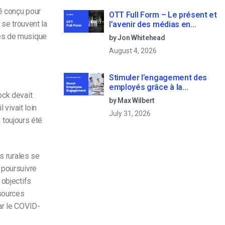
é conçu pour
OTT Full Form – Le présent et
 se trouvent la
l’avenir des médias en
continu
mes de musique
by Jon Whitehead
August 4, 2026
Stimuler l’engagement des
employés grâce à la
ock devait
communication d’entreprise
by Max Wilbert
en direct
 vivait loin
July 31, 2026
a toujours été
s rurales se
 poursuivre
 objectifs
ssources
ar le COVID-