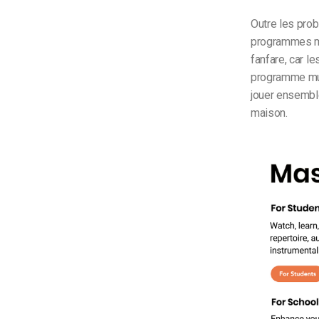
Outre les pro
programmes mu
fanfare, car l
programme musi
jouer ensemble
maison.