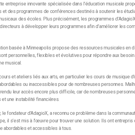
tte entreprise innovante spécialisée dans l’éducation musicale pro
 et des programmes de conférences destinés à soutenir les étudia
sicaux des écoles. Plus précisément, les programmes d’AdagioX
s directeurs à développer leurs programmes afin d’améliorer les c
ation basée à Minneapolis propose des ressources musicales en dir
nt personnelles, flexibles et évolutives pour répondre aux besoin
e musical.
urs et ateliers liés aux arts, en particulier les cours de musique d’
inabordables ou inaccessibles pour de nombreuses personnes. Mal
rendu leur accès encore plus difficile, car de nombreuses personn
 et une instabilité financières.
, le fondateur d’AdagioX, a reconnu ce problème dans la communaut
e, il s’est mis à l’œuvre pour trouver une solution. Ils ont entrepris
e abordables et accessibles à tous.