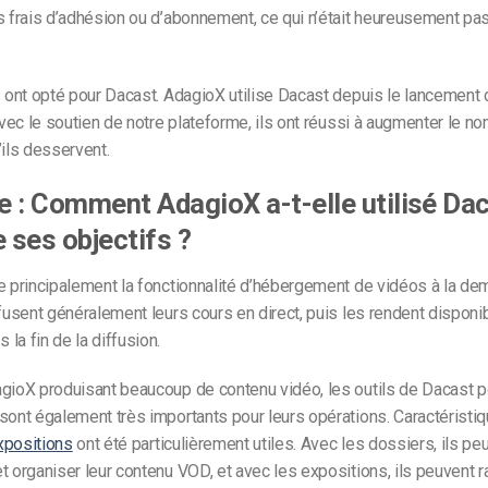
s frais d’adhésion ou d’abonnement, ce qui n’était heureusement pas
s ont opté pour Dacast. AdagioX utilise Dacast depuis le lancement 
 Avec le soutien de notre plateforme, ils ont réussi à augmenter le n
’ils desservent.
 : Comment AdagioX a-t-elle utilisé Da
e ses objectifs ?
e principalement la fonctionnalité d’hébergement de vidéos à la d
ffusent généralement leurs cours en direct, puis les rendent disponib
la fin de la diffusion.
gioX produisant beaucoup de contenu vidéo, les outils de Dacast p
sont également très importants pour leurs opérations. Caractéristi
xpositions
ont été particulièrement utiles. Avec les dossiers, ils pe
t organiser leur contenu VOD, et avec les expositions, ils peuvent 