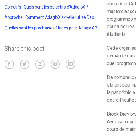
abordable. Ce
Objectifs : Quels sont les objectifs d'AdagioX ?
masterclasses
Approche : Comment AdagioX a-t-elle utilisé Dacast pour atteindre ses objectifs ?
programmes mu
pour aider le
Quelles sont les prochaines étapes pour AdagioX ?
étudiants.
Share this post
Cette organis
demande qui so
quel programm
De nombreux co
étaient déjà 
la pandémie a 
des difficultés
Brock Drevlow
Avec son équip
cours de maîtr