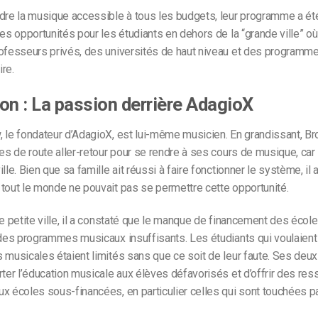
ndre la musique accessible à tous les budgets, leur programme a ét
des opportunités pour les étudiants en dehors de la “grande ville” où
rofesseurs privés, des universités de haut niveau et des program
re.
on : La passion derrière AdagioX
 le fondateur d’AdagioX, est lui-même musicien. En grandissant, Br
es de route aller-retour pour se rendre à ses cours de musique, car il
lle. Bien que sa famille ait réussi à faire fonctionner le système, il 
tout le monde ne pouvait pas se permettre cette opportunité.
ne petite ville, il a constaté que le manque de financement des école
 des programmes musicaux insuffisants. Les étudiants qui voulaient
 musicales étaient limités sans que ce soit de leur faute. Ses deux
rter l’éducation musicale aux élèves défavorisés et d’offrir des re
x écoles sous-financées, en particulier celles qui sont touchées p