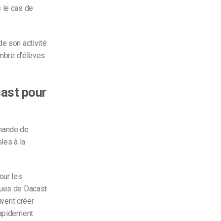
 le cas de
de son activité
ombre d’élèves
cast pour
emande de
les à la
our les
ques de Dacast
uvent créer
rapidement