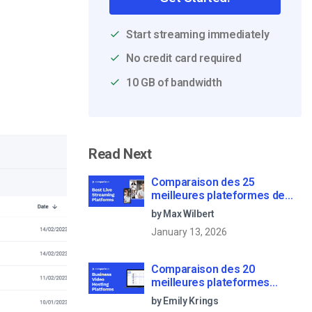
Start streaming immediately
No credit card required
10 GB of bandwidth
Read Next
Comparaison des 25
meilleures plateformes de
diffusion en direct en 2025
by Max Wilbert
January 13, 2026
Comparaison des 20
meilleures plateformes
d’hébergement de vidéos
by Emily Krings
d’entreprise [Updated for