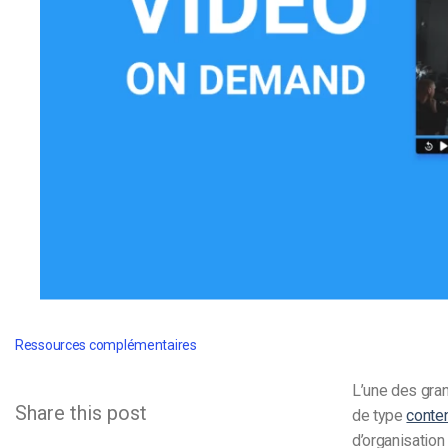
d’apprentissage en ligne
CMS vidéo
Confidentialité et sécuri
Ressources complémentaires
L’une des gra
Share this post
de type
conte
d’organisation