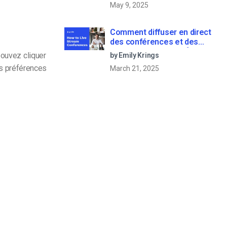
May 9, 2025
2022]
Comment diffuser en direct
des conférences et des
réunions virtuelles ? [2021
pouvez cliquer
by Emily Krings
Update]
vos préférences
March 21, 2025