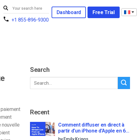
Dashboard
Free Trial
+1 855-896-9300
Search
te
 paiement
Recent
iement
e nouvelle
Comment diffuser en direct à
partir d’un iPhone d’Apple en 6
oient
étapes faciles
by Emily Krings