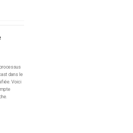
e
e processus
ast dans le
fiée. Voici
ompte
che.