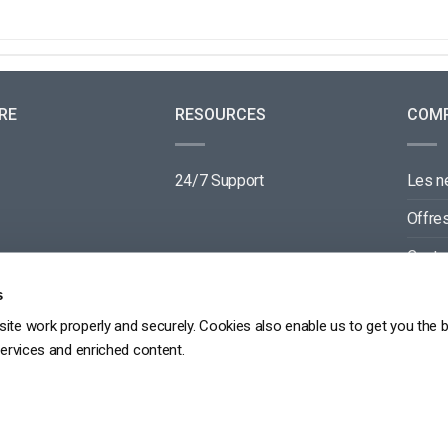
RE
RESOURCES
COM
24/7 Support
Les 
Offre
Conta
Parte
s
ite work properly and securely. Cookies also enable us to get you the 
services and enriched content.
GDPR
PRIVACY POLICY
TERMS OF SERVICE
SITEMAP