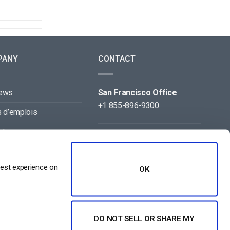
PANY
CONTACT
news
San Francisco Office
+1 855-896-9300
s d’emplois
ct
Beijing Office
+86 105-123-5043
naires
best experience on
OK
DO NOT SELL OR SHARE MY