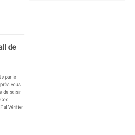
ll de
s par le
 après vous
 de saisir
 Ces
Pal Vérifier