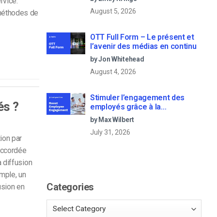
rvice.
August 5, 2026
 méthodes de
OTT Full Form – Le présent et
l’avenir des médias en continu
by Jon Whitehead
August 4, 2026
Stimuler l’engagement des
és ?
employés grâce à la
communication d’entreprise en
by Max Wilbert
direct
July 31, 2026
ion par
accordée
a diffusion
emple, un
Categories
fusion en