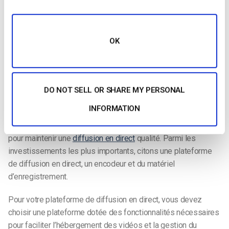
Il n’y a rien de plus dissuasif pour vos spectateurs qu’une
vidéo de mauvaise qualité. Si vos spectateurs doivent
OK
supporter des problèmes de mise en mémoire tampon, une
vidéo de mauvaise qualité et/ou un son médiocre, ils ne
resteront pas longtemps sur le site. Vous ne gagnerez pas
non plus de nouveaux téléspectateurs et ne les fidéliserez
DO NOT SELL OR SHARE MY PERSONAL
pas.
INFORMATION
Investir dans les bons
outils et équipements
est essentiel
pour maintenir une
diffusion en direct
qualité. Parmi les
investissements les plus importants, citons une plateforme
de diffusion en direct, un encodeur et du matériel
d’enregistrement.
Pour votre plateforme de diffusion en direct, vous devez
choisir une plateforme dotée des fonctionnalités nécessaires
pour faciliter l’hébergement des vidéos et la gestion du