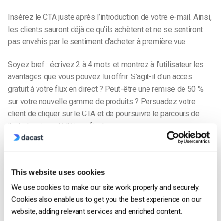
Insérez le CTA juste après l’introduction de votre e-mail. Ainsi,
les clients sauront déjà ce qu’ils achètent et ne se sentiront
pas envahis par le sentiment d’acheter à première vue.
Soyez bref : écrivez 2 à 4 mots et montrez à l’utilisateur les
avantages que vous pouvez lui offrir. S’agit-il d’un accès
gratuit à votre flux en direct ? Peut-être une remise de 50 %
sur votre nouvelle gamme de produits ? Persuadez votre
client de cliquer sur le CTA et de poursuivre le parcours de
l’acheteur jusqu’à l’étape finale.
Utilisez des chiffres pour créer une sensation d’urgence et
adoptez la psychologie des couleurs. Ajoutez un bouton bleu
This website uses cookies
ou jaune si vous souhaitez inspirer confiance et chaleur ;
choisissez le violet pour afficher le luxe ou l’orange si vous
We use cookies to make our site work properly and securely.
souhaitez être agressif avec votre offre.
Cookies also enable us to get you the best experience on our
website, adding relevant services and enriched content.
#4 Placez une signature à la fin de votre courriel