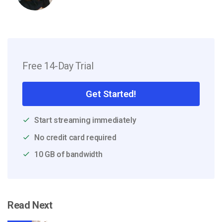
Free 14-Day Trial
Get Started!
Start streaming immediately
No credit card required
10 GB of bandwidth
Read Next