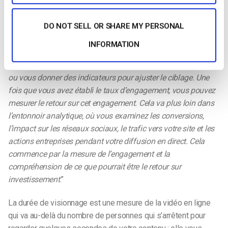
Nos amis d’
AmpLive
considèrent l’engagement comme un
DO NOT SELL OR SHARE MY PERSONAL
indicateur clé pour mesurer le succès de vos diffusions en
direct :
INFORMATION
“
Il peut vous indiquer si vous touchez les bonnes personnes
ou vous donner des indicateurs pour ajuster le ciblage. Une
fois que vous avez établi le taux d’engagement, vous pouvez
mesurer le retour sur cet engagement. Cela va plus loin dans
l’entonnoir analytique, où vous examinez les conversions,
l’impact sur les réseaux sociaux, le trafic vers votre site et les
actions entreprises pendant votre diffusion en direct. Cela
commence par la mesure de l’engagement et la
compréhension de ce que pourrait être le retour sur
investissement
.”
La durée de visionnage est une mesure de la vidéo en ligne
qui va au-delà du nombre de personnes qui s’arrêtent pour