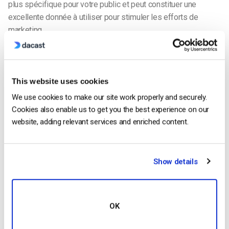
plus spécifique pour votre public et peut constituer une
excellente donnée à utiliser pour stimuler les efforts de
marketing.
4. Évaluer la durée / le temps de visionnage
This website uses cookies
We use cookies to make our site work properly and securely.
Mesurer
Cookies also enable us to get you the best experience on our
website, adding relevant services and enriched content.
l’engagement des internautes est un moyen essentiel de
Show details
suivre le succès d’une diffusion en direct. Cet engagement
peut prendre plusieurs formes. L’une des mesures
d’engagement les plus importantes est la
durée de
OK
visualisation
. Plus les gens sont intéressés par une vidéo ou
un flux en direct, plus ils la regarderont longtemps.