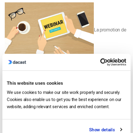
La promotion de
vos vidéos tutorielles récemment terminées est un aspect
essentiel – et souvent mal exécuté – du processus. Tout
d’abord, utilisez toutes les techniques de partage pour
This website uses cookies
promouvoir votre vidéo. Les médias sociaux et les blogs sont
des aspects évidents mais importants pour stimuler
We use cookies to make our site work properly and securely.
l’audience.
Cookies also enable us to get you the best experience on our
website, adding relevant services and enriched content.
Si vous connaissez quelqu’un qui tient un blog, il n’est jamais
inutile de lui demander s’il peut mentionner votre blog ou votre
contenu sur son site. Lorsque vous publiez votre contenu sur
Show details