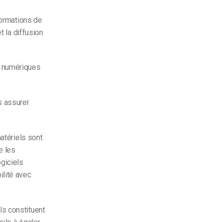
formations de
t la diffusion
s numériques
s assurer
atériels sont
e les
giciels
ilité avec
ls constituent