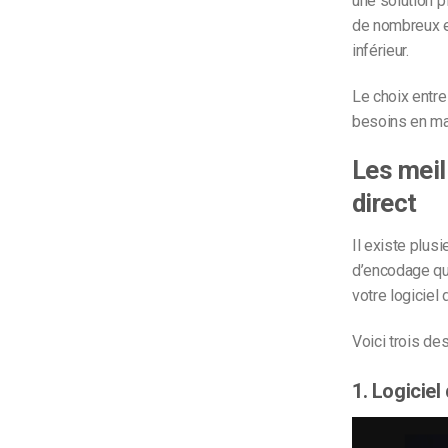
une solution p
de nombreux e
inférieur.
Le choix entre
besoins en mat
Les meil
direct
Il existe plus
d’encodage qu
votre logiciel
Voici trois de
1. Logiciel