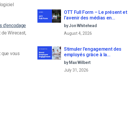
ogiciel
OTT Full Form – Le présent et
l’avenir des médias en
continu
ls d’encodage
by Jon Whitehead
t de Wirecast,
August 4, 2026
Stimuler l’engagement des
ct que vous
employés grâce à la
communication d’entreprise
by Max Wilbert
en direct
July 31, 2026