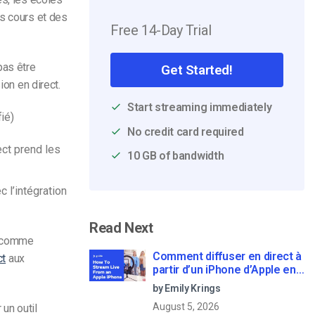
es cours et des
Free 14-Day Trial
pas être
Get Started!
on en direct.
Start streaming immediately
ié)
No credit card required
ect prend les
10 GB of bandwidth
 l’intégration
Read Next
l comme
Comment diffuser en direct à
ct
aux
partir d’un iPhone d’Apple en
6 étapes faciles
by Emily Krings
August 5, 2026
 un outil