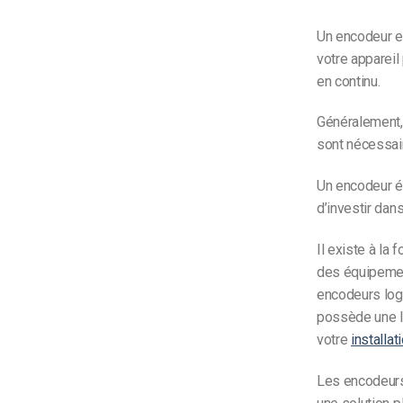
Un encodeur es
votre appareil
en continu.
Généralement,
sont nécessair
Un encodeur ét
d’investir dan
Il existe à la 
des équipement
encodeurs logi
possède une l
votre
installat
Les encodeurs