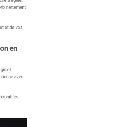
ile à égaler,
prix nettement
et et de vos
ion en
giciel
ctionne avec
isponibles.