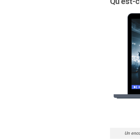
Qu’est-c
Un enco