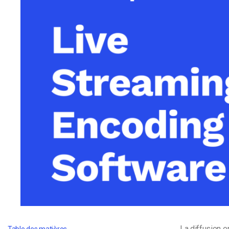
d’apprentissage en ligne
CMS vidéo
Confidentialité et sécuri
La diffusion e