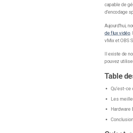
capable de gé
d’encodage sp
Aujourd’hui, n
de flux vidéo
.
vMix et OBS S
Il existe de n
pouvez utiliser
Table de
Qu’est-ce 
Les meille
Hardware E
Conclusio