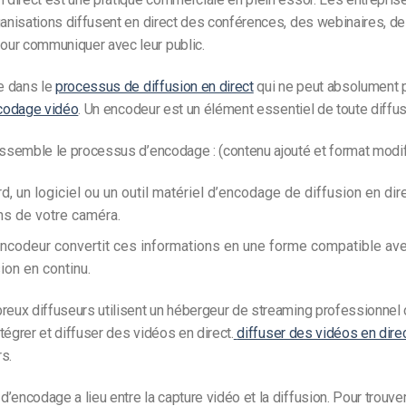
ganisations diffusent en direct des conférences, des webinaires, d
ur communiquer avec leur public.
pe dans le
processus de diffusion en direct
qui ne peut absolument 
codage vidéo
.
Un encodeur est un élément essentiel de toute diffusi
ressemble le processus d’encodage :
(contenu ajouté et format modif
d, un logiciel ou un outil matériel d’encodage de diffusion en dir
ns de votre caméra.
’encodeur convertit ces informations en une forme compatible avec
sion en continu.
breux diffuseurs utilisent un hébergeur de streaming professionne
tégrer et diffuser des vidéos en direct.
diffuser des vidéos en dire
s.
’encodage a lieu entre la capture vidéo et la diffusion. Pour trouver