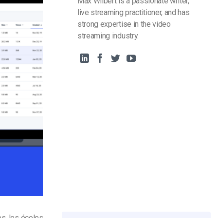
Max Wilbert is a passionate writer,
live streaming practitioner, and has
strong expertise in the video
streaming industry.
es, les écoles