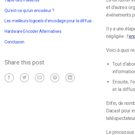
Table des matières
et d’autres or
Qu'est-ce qu'un encodeur ?
événements po
Les meilleurs logiciels d'encodage pour la diffusion en direct
Il y a une éta
Hardware Encoder Alternatives
négligée : l’
en
Conclusion
Voici à quoi 
Share this post
Tout d’abor
informatio
Ensuite, l
et la diffu
Enfin, de nom
Dacast pour in
téléspectateur
Le processus d