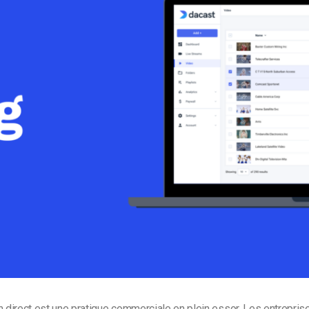
Monétisation vidéo
té
Marketing vidéo
n direct est une pratique commerciale en plein essor. Les entrepris