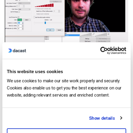
Vous pouvez maintenant régler la couleur de la clé
chromatique sur la couleur de votre écran en appuyant sur
This website uses cookies
“Select” et en cliquant sur l’écran dans votre aperçu. Ajustez
les paramètres Similarité, Mélange et Réduction des
We use cookies to make our site work properly and securely.
débordements jusqu’à ce que vous obteniez l’effet désiré,
Cookies also enable us to get you the best experience on our
website, adding relevant services and enriched content.
puis cliquez sur “OK”.
Pour un tutoriel sur l’utilisation d’OBS avec Dacast, suivez
ce
lien
Show details
Trucs et astuces sur les Chroma Key