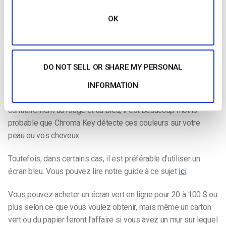
Vous savez maintenant comment utiliser la clé chromatique
OK
dans Wirecast, Xsplit, vMix et OBS, mais prenons quelques
instants pour vous donner des conseils sur la manière
d’obtenir le meilleur effet.
DO NOT SELL OR SHARE MY PERSONAL
Lorsqu’il s’agit de choisir la couleur de votre écran, les gens
choisissent généralement le vert. En effet, il s’agit d’une
INFORMATION
couleur que les gens portent rarement (en général). De plus,
contrairement au rouge et au bleu, il est beaucoup moins
probable que Chroma Key détecte ces couleurs sur votre
peau ou vos cheveux.
Toutefois, dans certains cas, il est préférable d’utiliser un
écran bleu. Vous pouvez lire notre guide à ce sujet
ici
.
Vous pouvez acheter un écran vert en ligne pour 20 à 100 $ ou
plus selon ce que vous voulez obtenir, mais même un carton
vert ou du papier feront l’affaire si vous avez un mur sur lequel