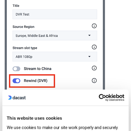
This website uses cookies
3. Cliquez sur Créer une fois que vous avez terminé.
We use cookies to make our site work properly and securely.