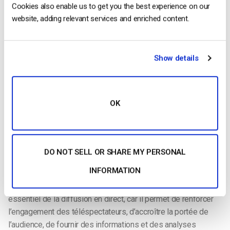
Cookies also enable us to get you the best experience on our
Remarque :
website, adding relevant services and enriched content.
Un libellé DVR apparaîtra sur le tableau de bord de la chaîne
en direct une fois que vous aurez créé la chaîne en direct avec
Show details
la fonctionnalité DVR.
OK
En conclusion, l’utilisation d’un enregistreur numérique sur une
DO NOT SELL OR SHARE MY PERSONAL
plateforme de diffusion en direct est un aspect essentiel de
INFORMATION
la fourniture d’un contenu vidéo en direct de haute qualité.
L’utilisation de l’enregistreur numérique est un aspect
essentiel de la diffusion en direct, car il permet de renforcer
l’engagement des téléspectateurs, d’accroître la portée de
l’audience, de fournir des informations et des analyses