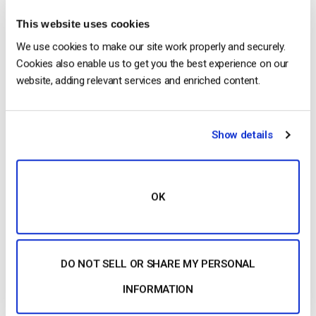
3. Pulsa Crear una vez hecho.
This website uses cookies
We use cookies to make our site work properly and securely.
Nota:
Cookies also enable us to get you the best experience on our
website, adding relevant services and enriched content.
Una vez que haya creado el canal de retransmisión en directo
con funcionalidad DVR, aparecerá un texto DVR en el panel de
control del canal de retransmisión en directo.
Show details
OK
En conclusión, el uso de DVR en una plataforma de
transmisión en directo es un aspecto vital para ofrecer
DO NOT SELL OR SHARE MY PERSONAL
contenidos de vídeo en directo de alta calidad. Gracias a su
capacidad para mejorar la participación de los espectadores,
INFORMATION
aumentar el alcance de la audiencia, proporcionar información