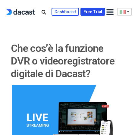
Skip
to
Dashboard
Free Trial
content
Che cos’è la funzione
DVR o videoregistratore
digitale di Dacast?