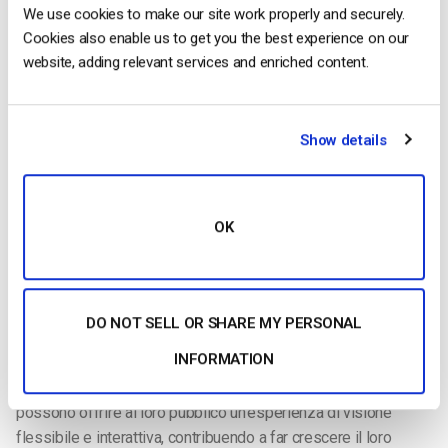
Una volta creato il canale live stream con funzionalità DVR,
We use cookies to make our site work properly and securely.
nella dashboard del canale live stream apparirà una dicitura
Cookies also enable us to get you the best experience on our
DVR.
website, adding relevant services and enriched content.
Show details
In conclusione, l’uso del DVR su una piattaforma di live
OK
streaming è un aspetto fondamentale per fornire contenuti
video in diretta di alta qualità. Grazie alla sua capacità di
migliorare il coinvolgimento degli spettatori, di aumentare la
portata del pubblico, di fornire preziose informazioni e analisi,
DO NOT SELL OR SHARE MY PERSONAL
di migliorare l’accessibilità e la qualità dei contenuti video,
INFORMATION
l’uso del DVR è un aspetto essenziale del live streaming.
Implementando il DVR, le piattaforme di live streaming
possono offrire al loro pubblico un’esperienza di visione
flessibile e interattiva, contribuendo a far crescere il loro