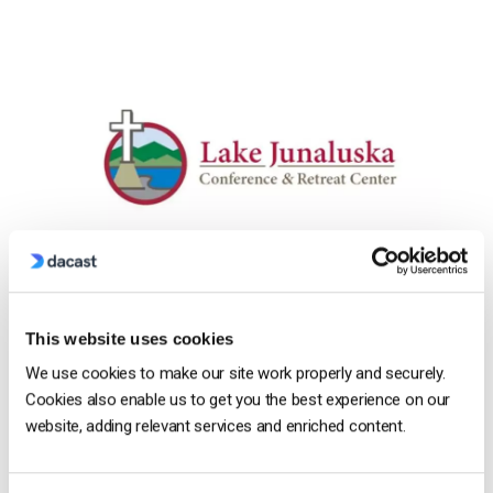
This website uses cookies
Grâce à Dacast, le Lake Junaluska Conference and
We use cookies to make our site work properly and securely.
Retreat Center peut diffuser des vidéos en direct à
Cookies also enable us to get you the best experience on our
un large public. Leurs émissions en direct attirent
website, adding relevant services and enriched content.
l’attention de milliers de personnes à l’intérieur et à
l’extérieur des États-Unis. Le lac Junaluska est
fréquenté par plus de 30 000 personnes et le