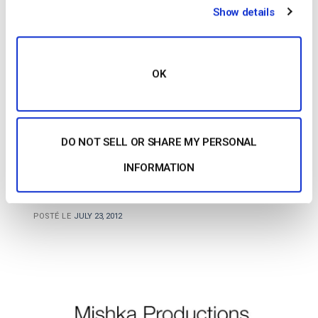
Show details
nombre de spectateurs ne cesse […]
CONTINUER LA LECTURE
→
OK
Posted in
Études de cas
|
Tagged
Foi
DO NOT SELL OR SHARE MY PERSONAL
Études de cas
INFORMATION
Étude de cas Mishka Productions
POSTÉ LE
JULY 23, 2012