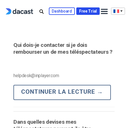
Skip
to
Dashboard
Free Trial
content
Qui dois-je contacter si je dois
rembourser un de mes téléspectateurs ?
helpdesk@inplayer.com
CONTINUER LA LECTURE
→
Dans quelles devises mes