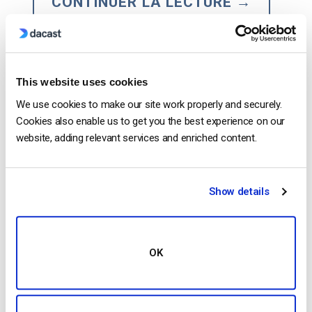
CONTINUER LA LECTURE
→
1
2
3
4
This website uses cookies
Search
We use cookies to make our site work properly and securely.
Cookies also enable us to get you the best experience on our
website, adding relevant services and enriched content.
Show details
Recent
OK
Comment diffuser en direct à partir d’un
iPhone d’Apple en 6 étapes faciles
by Emily Krings
August 5, 2026